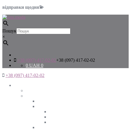
відправки щодня💫
Пошук
×
+38 (097) 417-02-02
+38 (097) 417-02-02
0
UAH
0
+38 (097) 417-02-02
Жінкам
Дивитись все
Верхній одяг
Дивитись все
Куртки
ВЕСНА
ЗИМА
ОСІНЬ
Піджаки та жакети