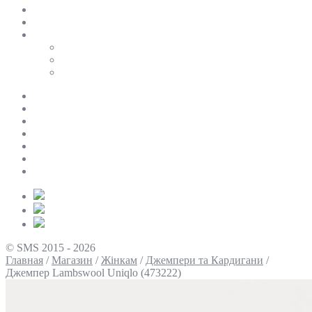
SALE
ПЕРСОНАЛЬНИЙ БАЙЄР
Таблиці розмірів
Uniqlo
COS
Victoria’s Secret
Про нас
Доставка та оплата
Умови повернення
Контакти
Політика конфіденційності
Умови використання
Блог
© SMS 2015 - 2026
Главная
/
Магазин
/
Жінкам
/
Джемпери та Кардигани
/
Джемпер Lambswool Uniqlo (473222)