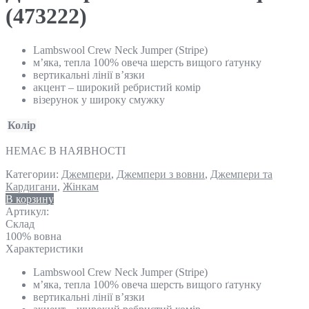
(473222)
Lambswool Crew Neck Jumper (Stripe)
м’яка, тепла 100% овеча шерсть вищого ґатунку
вертикальні лінії в’язки
акцент – широкий ребристий комір
візерунок у широку смужку
Колір
НЕМАЄ В НАЯВНОСТІ
Категории:
Джемпери
,
Джемпери з вовни
,
Джемпери та
Кардигани
,
Жінкам
В корзину
Артикул:
Склад
100% вовна
Характеристики
Lambswool Crew Neck Jumper (Stripe)
м’яка, тепла 100% овеча шерсть вищого ґатунку
вертикальні лінії в’язки