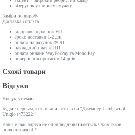
акцент – широкий ребристий комір
візерунок у широку смужку
Замiри по виробу
Доставка і оплата
відправка щоденно НП
сроки доставки 1-2 дні
оплата на рахунок ФОП
накладний платіж НП
оплата онлайн WayForPay та Mono Pay
повернення протягом 14 днів
Схожi товари
Відгуки
Відгуків немає.
Будьте первым, кто оставил отзыв на “Джемпер Lambswool
Uniqlo (473222)”
Ваша e-mail адреса не оприлюднюватиметься.
Обов’язкові
поля позначені
*