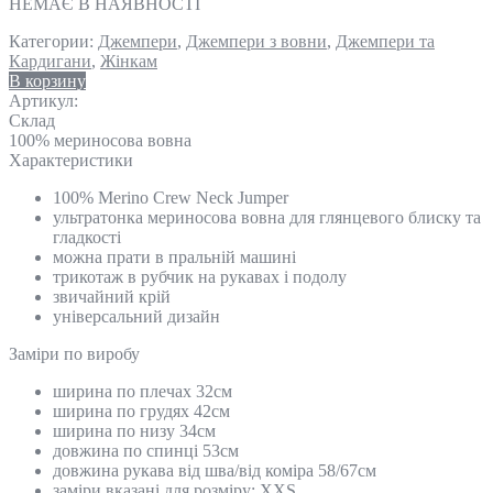
НЕМАЄ В НАЯВНОСТІ
Категории:
Джемпери
,
Джемпери з вовни
,
Джемпери та
Кардигани
,
Жінкам
В корзину
Артикул:
Склад
100% мериносова вовна
Характеристики
100% Merino Crew Neck Jumper
ультратонка мериносова вовна для глянцевого блиску та
гладкості
можна прати в пральній машині
трикотаж в рубчик на рукавах і подолу
звичайний крій
універсальний дизайн
Замiри по виробу
ширина по плечах 32см
ширина по грудях 42см
ширина по низу 34см
довжина по спинці 53см
довжина рукава від шва/від коміра 58/67см
заміри вказані для розміру: XXS