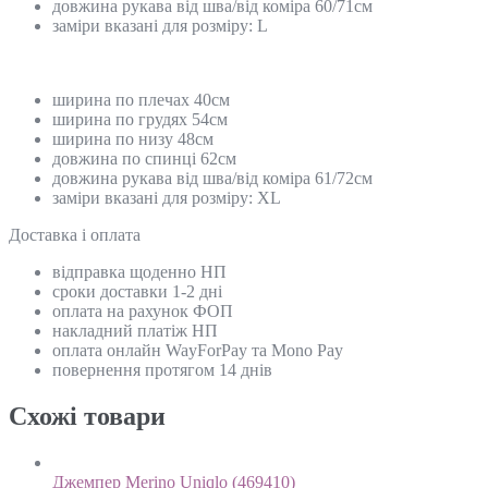
довжина рукава від шва/від коміра 60/71см
заміри вказані для розміру: L
ширина по плечах 40см
ширина по грудях 54см
ширина по низу 48см
довжина по спинці 62см
довжина рукава від шва/від коміра 61/72см
заміри вказані для розміру: XL
Доставка і оплата
відправка щоденно НП
сроки доставки 1-2 дні
оплата на рахунок ФОП
накладний платіж НП
оплата онлайн WayForPay та Mono Pay
повернення протягом 14 днів
Схожi товари
Джемпер Merino Uniqlo (469410)