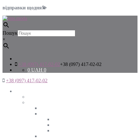
відправки щодня💫
Пошук
×
+38 (097) 417-02-02
+38 (097) 417-02-02
0
UAH
0
+38 (097) 417-02-02
Жінкам
Дивитись все
Верхній одяг
Дивитись все
Куртки
ВЕСНА
ЗИМА
ОСІНЬ
Піджаки та жакети