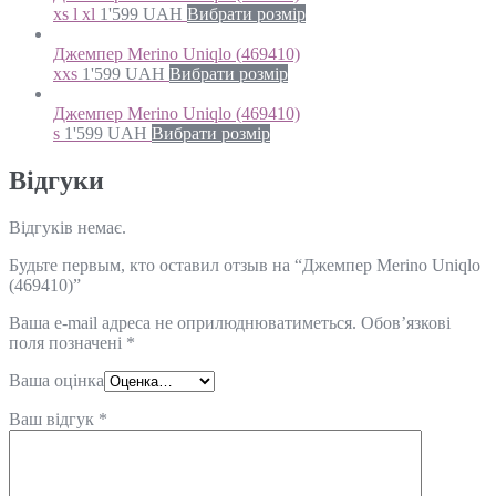
xs l xl
1'599
UAH
Вибрати розмір
Джемпер Merino Uniqlo (469410)
xxs
1'599
UAH
Вибрати розмір
Джемпер Merino Uniqlo (469410)
s
1'599
UAH
Вибрати розмір
Відгуки
Відгуків немає.
Будьте первым, кто оставил отзыв на “Джемпер Merino Uniqlo
(469410)”
Ваша e-mail адреса не оприлюднюватиметься.
Обов’язкові
поля позначені
*
Ваша оцінка
Ваш відгук
*