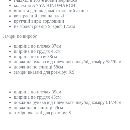
гладкість 100% вовни мериноса
колекція ANYA HINDMARCH
вишита деталь додає стильний акцент
контрасний шов на плечі
круглий виріз горловини
на моделі розмір S, зріст 175см
Замiри по виробу
ширина по плечах 37см
ширина по грудях 45см
ширина по низу 38см
довжина рукава від плечового шву/від коміру 58/70см
довжина по спинці 58см
заміри вказані для розміру: ХS
ширина по плечах 39см
ширина по грудях 45см
довжина рукава від плечового шву/від коміру 61/74см
довжина по спинці 59см
заміри вказані для розміру: S