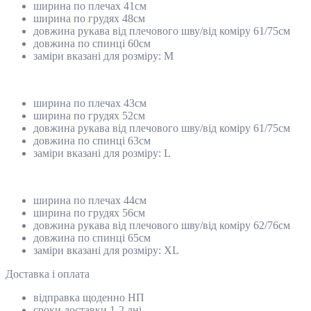
ширина по плечах 41см
ширина по грудях 48см
довжина рукава від плечового шву/від коміру 61/75см
довжина по спинці 60см
заміри вказані для розміру: M
ширина по плечах 43см
ширина по грудях 52см
довжина рукава від плечового шву/від коміру 61/75см
довжина по спинці 63см
заміри вказані для розміру: L
ширина по плечах 44см
ширина по грудях 56см
довжина рукава від плечового шву/від коміру 62/76см
довжина по спинці 65см
заміри вказані для розміру: XL
Доставка і оплата
відправка щоденно НП
сроки доставки 1-2 дні