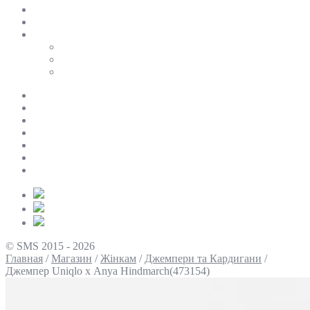
SALE
ПЕРСОНАЛЬНИЙ БАЙЄР
Таблиці розмірів
Uniqlo
COS
Victoria’s Secret
Про нас
Доставка та оплата
Умови повернення
Контакти
Політика конфіденційності
Умови використання
Блог
© SMS 2015 - 2026
Главная
/
Магазин
/
Жінкам
/
Джемпери та Кардигани
/
Джемпер Uniqlo х Аnya Hindmarch(473154)