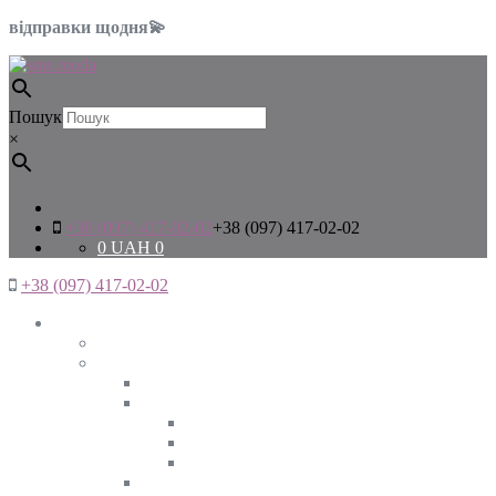
відправки щодня💫
Пошук
×
+38 (097) 417-02-02
+38 (097) 417-02-02
0
UAH
0
+38 (097) 417-02-02
Жінкам
Дивитись все
Верхній одяг
Дивитись все
Куртки
ВЕСНА
ЗИМА
ОСІНЬ
Піджаки та жакети