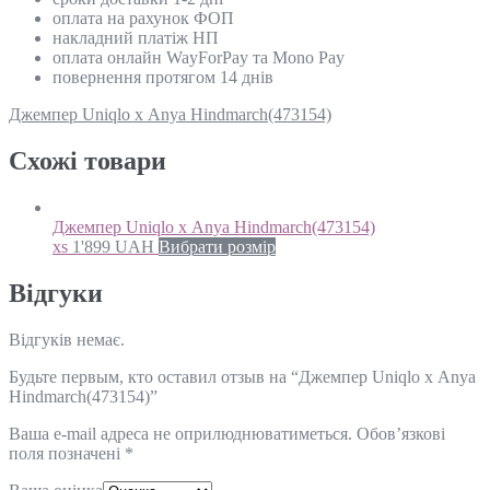
оплата на рахунок ФОП
накладний платіж НП
оплата онлайн WayForPay та Mono Pay
повернення протягом 14 днів
Джемпер Uniqlo х Аnya Hindmarch(473154)
Схожi товари
Джемпер Uniqlo х Аnya Hindmarch(473154)
xs
1'899
UAH
Вибрати розмір
Відгуки
Відгуків немає.
Будьте первым, кто оставил отзыв на “Джемпер Uniqlo х Аnya
Hindmarch(473154)”
Ваша e-mail адреса не оприлюднюватиметься.
Обов’язкові
поля позначені
*