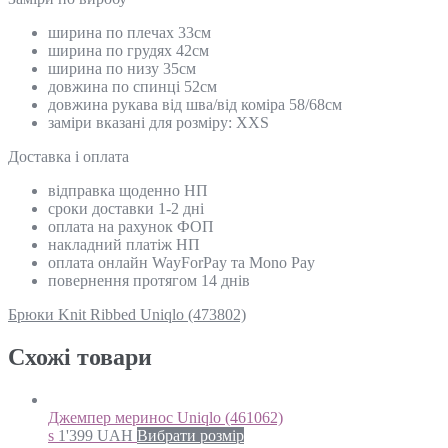
ширина по плечах 33см
ширина по грудях 42см
ширина по низу 35см
довжина по спинці 52см
довжина рукава від шва/від коміра 58/68см
заміри вказані для розміру: XXS
Доставка і оплата
відправка щоденно НП
сроки доставки 1-2 дні
оплата на рахунок ФОП
накладний платіж НП
оплата онлайн WayForPay та Mono Pay
повернення протягом 14 днів
Брюки Knit Ribbed Uniqlo (473802)
Схожi товари
Джемпер меринос Uniqlo (461062)
s
1'399
UAH
Вибрати розмір