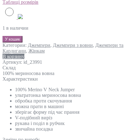
Таблиці розмірів
1 в наличии
У кошик
Категории:
Джемпери
,
Джемпери з вовни
,
Джемпери та
Кардигани
,
Жінкам
В корзину
Артикул:
id_23991
Склад
100% мериносова вовна
Характеристики
100% Merino V Neck Jumper
ультратонка мериносова вовна
обробка проти скочування
можна прати в машині
зберігає форму під час прання
V-подібний виріз
рукава і поділ в рубчик
звичайна посадка
Замiри по виробу