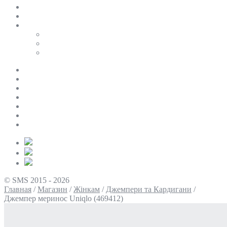
SALE
ПЕРСОНАЛЬНИЙ БАЙЄР
Таблиці розмірів
Uniqlo
COS
Victoria’s Secret
Про нас
Доставка та оплата
Умови повернення
Контакти
Політика конфіденційності
Умови використання
Блог
© SMS 2015 - 2026
Главная
/
Магазин
/
Жінкам
/
Джемпери та Кардигани
/
Джемпер меринос Uniqlo (469412)