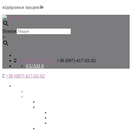
відправки щодня💫
Пошук
×
+38 (097) 417-02-02
+38 (097) 417-02-02
0
UAH
0
+38 (097) 417-02-02
Жінкам
Дивитись все
Верхній одяг
Дивитись все
Куртки
ВЕСНА
ЗИМА
ОСІНЬ
Піджаки та жакети