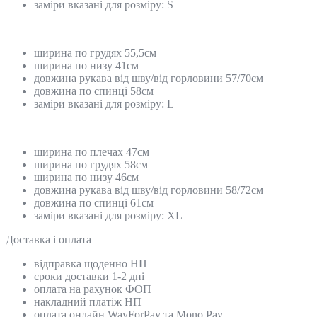
заміри вказані для розміру: S
ширина по грудях 55,5см
ширина по низу 41см
довжина рукава від шву/від горловини 57/70см
довжина по спинці 58см
заміри вказані для розміру: L
ширина по плечах 47см
ширина по грудях 58см
ширина по низу 46см
довжина рукава від шву/від горловини 58/72см
довжина по спинці 61см
заміри вказані для розміру: XL
Доставка і оплата
відправка щоденно НП
сроки доставки 1-2 дні
оплата на рахунок ФОП
накладний платіж НП
оплата онлайн WayForPay та Mono Pay