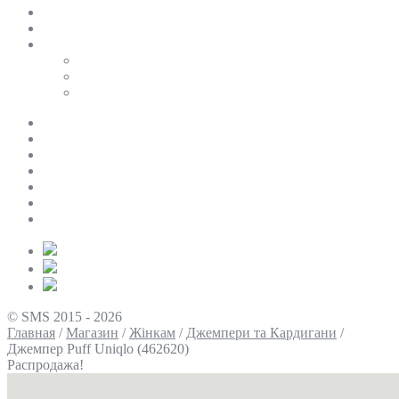
SALE
ПЕРСОНАЛЬНИЙ БАЙЄР
Таблиці розмірів
Uniqlo
COS
Victoria’s Secret
Про нас
Доставка та оплата
Умови повернення
Контакти
Політика конфіденційності
Умови використання
Блог
© SMS 2015 - 2026
Главная
/
Магазин
/
Жінкам
/
Джемпери та Кардигани
/
Джемпер Puff Uniqlo (462620)
Распродажа!