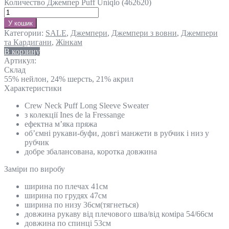
Количество Джемпер Puff Uniqlo (462620)
У кошик
Категории:
SALE
,
Джемпери
,
Джемпери з вовни
,
Джемпери
та Кардигани
,
Жінкам
В корзину
Артикул:
Склад
55% нейлон, 24% шерсть, 21% акрил
Характеристики
Crew Neck Puff Long Sleeve Sweater
з колекції Ines de la Fressange
ефектна м’яка пряжа
об’ємні рукави-буфи, довгі манжети в рубчик і низ у
рубчик
добре збалансована, коротка довжина
Замiри по виробу
ширина по плечах 41см
ширина по грудях 47см
ширина по низу 36см(тягнеться)
довжина рукаву від плечового шва/від коміра 54/66см
довжина по спинці 53см