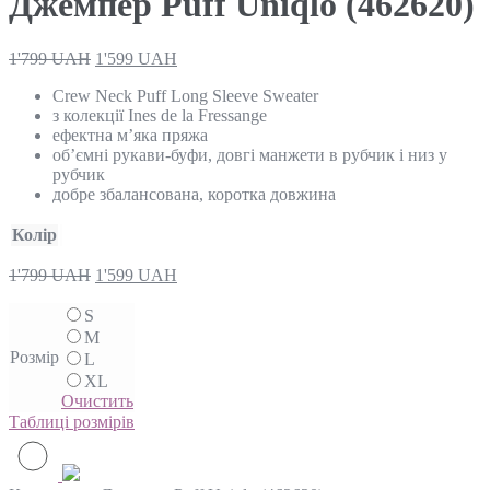
Джемпер Puff Uniqlo (462620)
1'799
UAH
1'599
UAH
Crew Neck Puff Long Sleeve Sweater
з колекції Ines de la Fressange
ефектна м’яка пряжа
об’ємні рукави-буфи, довгі манжети в рубчик і низ у
рубчик
добре збалансована, коротка довжина
Колір
1'799
UAH
1'599
UAH
S
M
Розмір
L
XL
Очистить
Таблиці розмірів