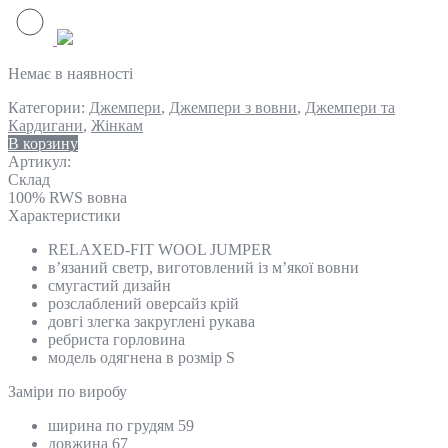
Немає в наявності
Категории:
Джемпери
,
Джемпери з вовни
,
Джемпери та
Кардигани
,
Жінкам
В корзину
Артикул:
Склад
100% RWS вовна
Характеристики
RELAXED-FIT WOOL JUMPER
в’язаний светр, виготовлений із м’якої вовни
смугастий дизайн
розслаблений оверсайз крій
довгі злегка закруглені рукава
ребриста горловина
модель одягнена в розмір S
Замiри по виробу
ширина по грудям 59
довжина 67