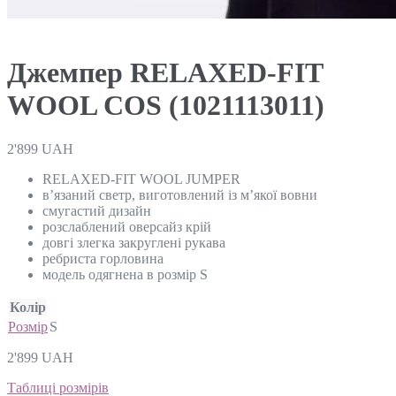
Джемпер RELAXED-FIT
WOOL COS (1021113011)
2'899
UAH
RELAXED-FIT WOOL JUMPER
в’язаний светр, виготовлений із м’якої вовни
смугастий дизайн
розслаблений оверсайз крій
довгі злегка закруглені рукава
ребриста горловина
модель одягнена в розмір S
Колір
Розмір
S
2'899
UAH
Таблиці розмірів