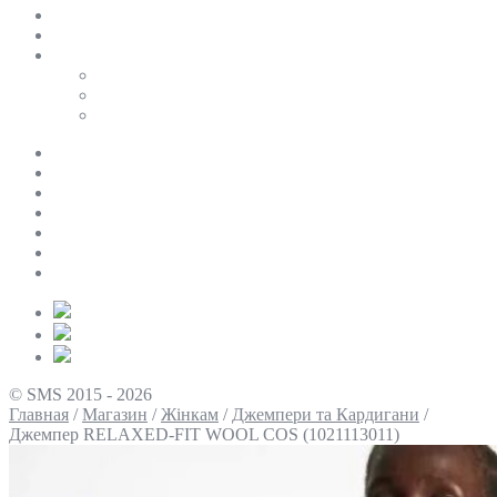
SALE
ПЕРСОНАЛЬНИЙ БАЙЄР
Таблиці розмірів
Uniqlo
COS
Victoria’s Secret
Про нас
Доставка та оплата
Умови повернення
Контакти
Політика конфіденційності
Умови використання
Блог
© SMS 2015 - 2026
Главная
/
Магазин
/
Жінкам
/
Джемпери та Кардигани
/
Джемпер RELAXED-FIT WOOL COS (1021113011)