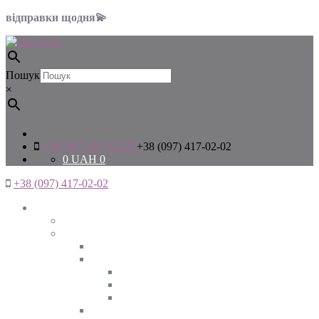
відправки щодня💫
Пошук
×
+38 (097) 417-02-02
+38 (097) 417-02-02
0
UAH
0
+38 (097) 417-02-02
Жінкам
Дивитись все
Верхній одяг
Дивитись все
Куртки
ВЕСНА
ЗИМА
ОСІНЬ
Піджаки та жакети