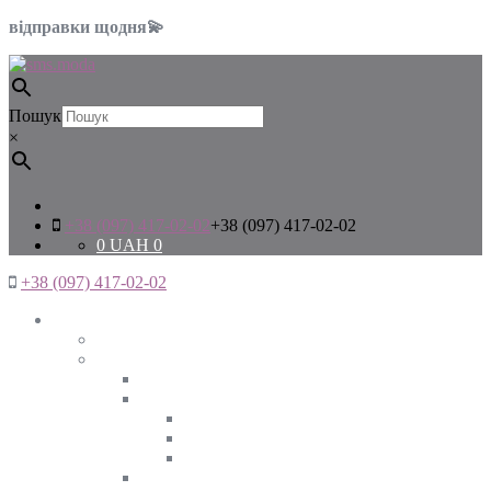
відправки щодня💫
Пошук
×
+38 (097) 417-02-02
+38 (097) 417-02-02
0
UAH
0
+38 (097) 417-02-02
Жінкам
Дивитись все
Верхній одяг
Дивитись все
Куртки
ВЕСНА
ЗИМА
ОСІНЬ
Піджаки та жакети