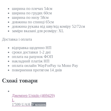
ширина по плечах 54см
ширина по грудях 60см
ширина по низу 58см
довжина по спинці 65см
довжина рукава від шву/від коміру 52/72см
заміри вказані для розміру: XL
Доставка і оплата
відправка щоденно НП
сроки доставки 1-2 дні
оплата на рахунок ФОП
накладний платіж НП
оплата онлайн WayForPay та Mono Pay
повернення протягом 14 днів
Схожi товари
Джемпер Uniqlo (469429)
L
1'599
UAH
У кошик