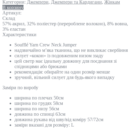
Категории:
Джемпери
,
Джемпери та Кардигани
,
Жінкам
В корзину
Артикул:
Склад
57% акрил, 32% поліестер (перероблене волокно), 8% вовна,
3% еластан
Характеристики
Soufflé Yarn Crew Neck Jumper
надзвичайно м’яка тканина, що не викликає свербіння
силует «кокон» із подовженим низом ззаду
цей светр має ідеальну довжину для поєднання зі
спідницями або брюками
рекомендація: обирайте на один розмір менше
зручний, вільний силует для будь-якого випадку
Замiри по виробу
ширина по плечах 50см
ширина по грудях 58см
ширина по низу 56см
довжина по спинці 63см
довжина рукава від шву/від коміру 57/72см
заміри вказані для розміру: L