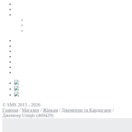
SALE
ПЕРСОНАЛЬНИЙ БАЙЄР
Таблиці розмірів
Uniqlo
COS
Victoria’s Secret
Про нас
Доставка та оплата
Умови повернення
Контакти
Політика конфіденційності
Умови використання
Блог
© SMS 2015 - 2026
Главная
/
Магазин
/
Жінкам
/
Джемпери та Кардигани
/
Джемпер Uniqlo (469429)