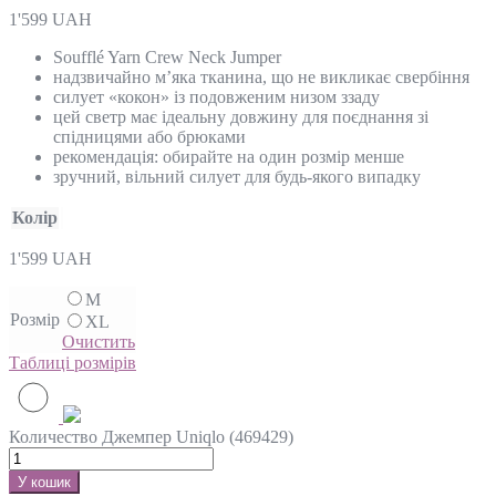
1'599
UAH
Soufflé Yarn Crew Neck Jumper
надзвичайно м’яка тканина, що не викликає свербіння
силует «кокон» із подовженим низом ззаду
цей светр має ідеальну довжину для поєднання зі
спідницями або брюками
рекомендація: обирайте на один розмір менше
зручний, вільний силует для будь-якого випадку
Колір
1'599
UAH
M
Розмір
XL
Очистить
Таблиці розмірів
Количество Джемпер Uniqlo (469429)
У кошик