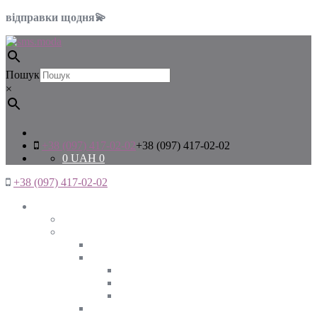
відправки щодня💫
Пошук
×
+38 (097) 417-02-02
+38 (097) 417-02-02
0
UAH
0
+38 (097) 417-02-02
Жінкам
Дивитись все
Верхній одяг
Дивитись все
Куртки
ВЕСНА
ЗИМА
ОСІНЬ
Піджаки та жакети