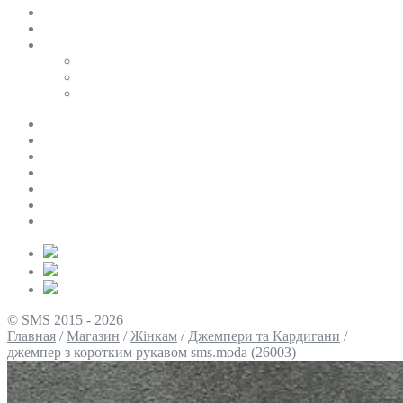
SALE
ПЕРСОНАЛЬНИЙ БАЙЄР
Таблиці розмірів
Uniqlo
COS
Victoria’s Secret
Про нас
Доставка та оплата
Умови повернення
Контакти
Політика конфіденційності
Умови використання
Блог
© SMS 2015 - 2026
Главная
/
Магазин
/
Жінкам
/
Джемпери та Кардигани
/
джемпер з коротким рукавом sms.moda (26003)