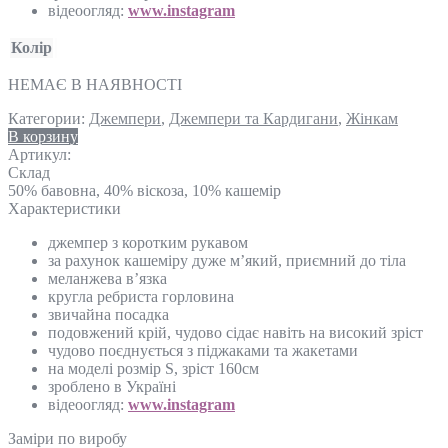
відеоогляд:
www.instagram
Колір
НЕМАЄ В НАЯВНОСТІ
Категории:
Джемпери
,
Джемпери та Кардигани
,
Жінкам
В корзину
Артикул:
Склад
50% бавовна, 40% віскоза, 10% кашемір
Характеристики
джемпер з коротким рукавом
за рахунок кашеміру дуже м’який, приємний до тіла
меланжева в’язка
кругла ребриста горловина
звичайна посадка
подовжений крій, чудово сідає навіть на високий зріст
чудово поєднується з піджаками та жакетами
на моделі розмір S, зріст 160см
зроблено в Україні
відеоогляд:
www.instagram
Замiри по виробу