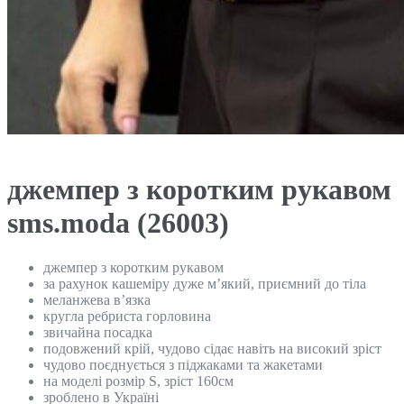
джемпер з коротким рукавом
sms.moda (26003)
джемпер з коротким рукавом
за рахунок кашеміру дуже м’який, приємний до тіла
меланжева в’язка
кругла ребриста горловина
звичайна посадка
подовжений крій, чудово сідає навіть на високий зріст
чудово поєднується з піджаками та жакетами
на моделі розмір S, зріст 160см
зроблено в Україні