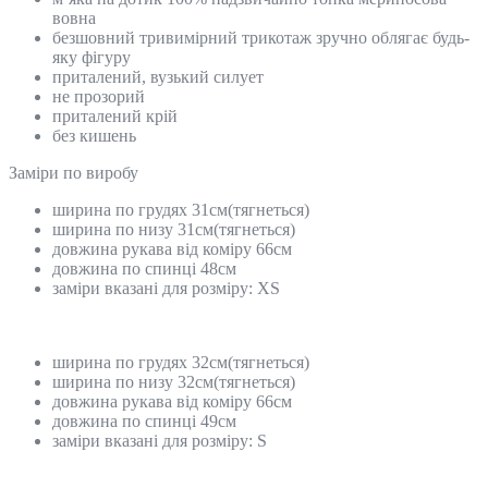
вовна
безшовний тривимірний трикотаж зручно облягає будь-
яку фігуру
приталений, вузький силует
не прозорий
приталений крій
без кишень
Замiри по виробу
ширина по грудях 31см(тягнеться)
ширина по низу 31см(тягнеться)
довжина рукава від коміру 66см
довжина по спинці 48см
заміри вказані для розміру: XS
ширина по грудях 32см(тягнеться)
ширина по низу 32см(тягнеться)
довжина рукава від коміру 66см
довжина по спинці 49см
заміри вказані для розміру: S