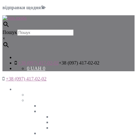
відправки щодня💫
Пошук
×
+38 (097) 417-02-02
+38 (097) 417-02-02
0
UAH
0
+38 (097) 417-02-02
Жінкам
Дивитись все
Верхній одяг
Дивитись все
Куртки
ВЕСНА
ЗИМА
ОСІНЬ
Піджаки та жакети