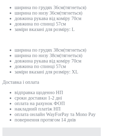
ширина по грудях 36см(тягнеться)
ширина по низу 36см(тягнеться)
довжина рукава від коміру 70см
довжина по спинці 57см
заміри вказані для розміру: L
ширина по грудях 38см(тягнеться)
ширина по низу 38см(тягнеться)
довжина рукава від коміру 70см
довжина по спинці 57см
заміри вказані для розміру: XL
Доставка і оплата
відправка щоденно НП
сроки доставки 1-2 дні
оплата на рахунок ФОП
накладний платіж НП
оплата онлайн WayForPay та Mono Pay
повернення протягом 14 днів