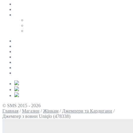
SALE
ПЕРСОНАЛЬНИЙ БАЙЄР
Таблиці розмірів
Uniqlo
COS
Victoria’s Secret
Про нас
Доставка та оплата
Умови повернення
Контакти
Політика конфіденційності
Умови використання
Блог
© SMS 2015 - 2026
Главная
/
Магазин
/
Жінкам
/
Джемпери та Кардигани
/
Джемпер з вовни Uniqlo (478338)