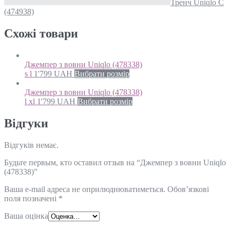
Тренч Uniqlo С
(474938)
Схожi товари
Джемпер з вовни Uniqlo (478338)
s l
1'799
UAH
Вибрати розмір
Джемпер з вовни Uniqlo (478338)
l xl
1'799
UAH
Вибрати розмір
Відгуки
Відгуків немає.
Будьте первым, кто оставил отзыв на “Джемпер з вовни Uniqlo
(478338)”
Ваша e-mail адреса не оприлюднюватиметься.
Обов’язкові
поля позначені
*
Ваша оцінка