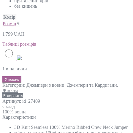
приталений крій
без кишень
Колір
Розмір
S
1'799
UAH
Таблиці розмірів
1 в наличии
У кошик
Категории:
Джемпери з вовни
,
Джемпери та Кардигани
,
Жінкам
В корзину
Артикул:
id_27409
Склад
100% вовна
Характеристики
3D Knit Seamless 100% Merino Ribbed Crew Neck Jumper
м’яка на дотик 100% надзвичайно тонка мериносова