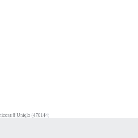
лісовий Uniqlo (470144)