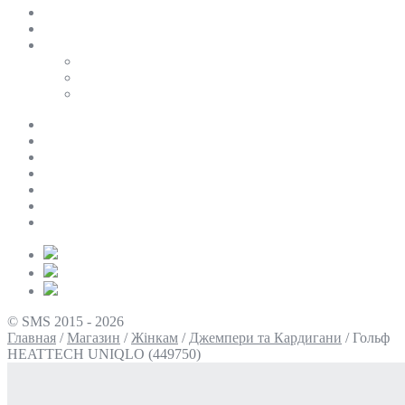
SALE
ПЕРСОНАЛЬНИЙ БАЙЄР
Таблиці розмірів
Uniqlo
COS
Victoria’s Secret
Про нас
Доставка та оплата
Умови повернення
Контакти
Політика конфіденційності
Умови використання
Блог
© SMS 2015 - 2026
Главная
/
Магазин
/
Жінкам
/
Джемпери та Кардигани
/
Гольф
HEATTECH UNIQLO (449750)