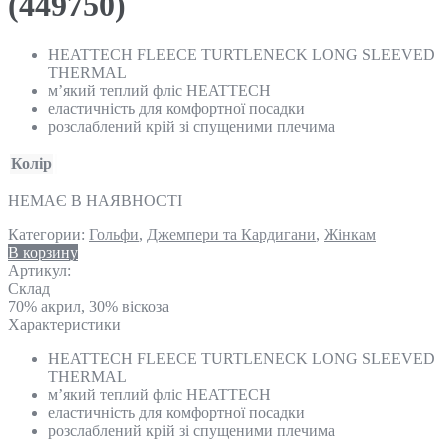
(449750)
HEATTECH FLEECE TURTLENECK LONG SLEEVED
THERMAL
м’який теплий фліс HEATTECH
еластичність для комфортної посадки
розслаблений крій зі спущеними плечима
Колір
НЕМАЄ В НАЯВНОСТІ
Категории:
Гольфи
,
Джемпери та Кардигани
,
Жінкам
В корзину
Артикул:
Склад
70% акрил, 30% віскоза
Характеристики
HEATTECH FLEECE TURTLENECK LONG SLEEVED
THERMAL
м’який теплий фліс HEATTECH
еластичність для комфортної посадки
розслаблений крій зі спущеними плечима