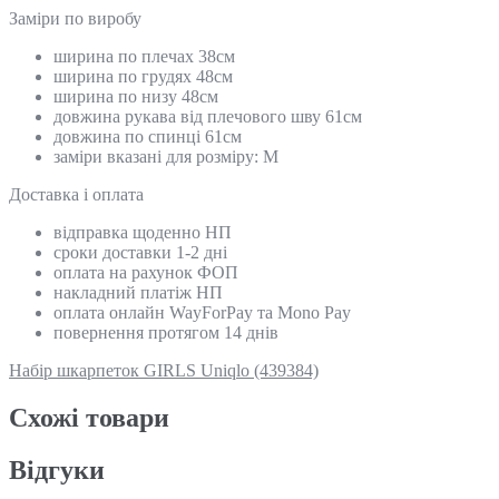
Замiри по виробу
ширина по плечах 38см
ширина по грудях 48см
ширина по низу 48см
довжина рукава від плечового шву 61см
довжина по спинці 61см
заміри вказані для розміру: M
Доставка і оплата
відправка щоденно НП
сроки доставки 1-2 дні
оплата на рахунок ФОП
накладний платіж НП
оплата онлайн WayForPay та Mono Pay
повернення протягом 14 днів
Набір шкарпеток GIRLS Uniqlo (439384)
Схожi товари
Відгуки