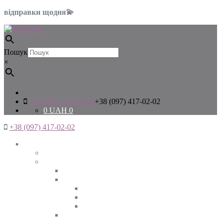
відправки щодня💫
Пошук
×
+38 (097) 417-02-02
+38 (097) 417-02-02
0
UAH
0
+38 (097) 417-02-02
Жінкам
Дивитись все
Верхній одяг
Дивитись все
Куртки
ВЕСНА
ЗИМА
ОСІНЬ
Піджаки та жакети