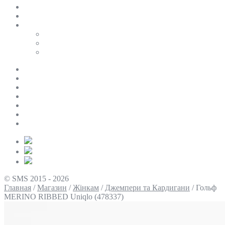
SALE
ПЕРСОНАЛЬНИЙ БАЙЄР
Таблиці розмірів
Uniqlo
COS
Victoria’s Secret
Про нас
Доставка та оплата
Умови повернення
Контакти
Політика конфіденційності
Умови використання
Блог
© SMS 2015 - 2026
Главная
/
Магазин
/
Жінкам
/
Джемпери та Кардигани
/
Гольф
MERINO RIBBED Uniqlo (478337)