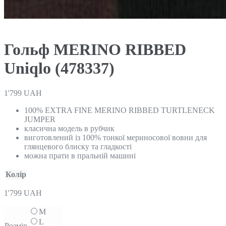
Гольф MERINO RIBBED
Uniqlo (478337)
1'799
UAH
100% EXTRA FINE MERINO RIBBED TURTLENECK
JUMPER
класична модель в рубчик
виготовлений із 100% тонкої мериносової вовни для
глянцевого блиску та гладкості
можна прати в пральній машині
Колір
1'799
UAH
M
L
Розмір