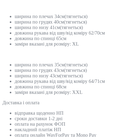
ширина по плечах 34см(тягнеться)
ширина по грудях 40см(тягнеться)
ширина по низу 41см(тягнеться)
довжина рукава від шву/від коміру 62/70см
довжина по спинці 65см
заміри вказані для розміру: XL
ширина по плечах 35см(тягнеться)
ширина по грудях 43см(тягнеться)
ширина по низу 43см(тягнеться)
довжина рукава від шву/від коміру 64/71см
довжина по спинці 68см
заміри вказані для розміру: XXL
Доставка і оплата
відправка щоденно НП
сроки доставки 1-2 дні
оплата на рахунок ФОП
накладний платіж НП
оплата онлайн WayForPay та Mono Pay