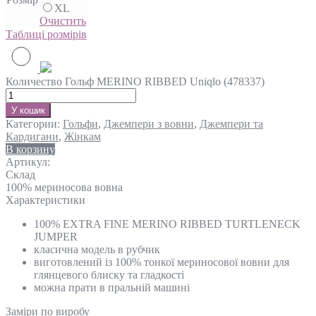
XL
Очистить
Таблиці розмірів
Количество Гольф MERINO RIBBED Uniqlo (478337)
У кошик
Категории:
Гольфи
,
Джемпери з вовни
,
Джемпери та
Кардигани
,
Жінкам
В корзину
Артикул:
Склад
100% мериносова вовна
Характеристики
100% EXTRA FINE MERINO RIBBED TURTLENECK
JUMPER
класична модель в рубчик
виготовлений із 100% тонкої мериносової вовни для
глянцевого блиску та гладкості
можна прати в пральній машині
Замiри по виробу