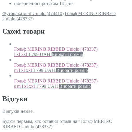
повернення протягом 14 днів
Футболка міні Uniqlo (474410)
Гольф MERINO RIBBED
Uniqlo (478337)
Схожi товари
Гольф MERINO RIBBED Uniqlo (478337)
l xl xxl
1'799
UAH
Вибрати розмір
Гольф MERINO RIBBED Uniqlo (478337)
m l xl xxl
1'799
UAH
Вибрати розмір
Гольф MERINO RIBBED Uniqlo (478337)
s m l xl xxl
1'799
UAH
Вибрати розмір
Відгуки
Відгуків немає.
Будьте первым, кто оставил отзыв на “Гольф MERINO
RIBBED Uniqlo (478337)”