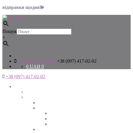
відправки щодня💫
Пошук
×
+38 (097) 417-02-02
+38 (097) 417-02-02
0
UAH
0
+38 (097) 417-02-02
Жінкам
Дивитись все
Верхній одяг
Дивитись все
Куртки
ВЕСНА
ЗИМА
ОСІНЬ
Піджаки та жакети