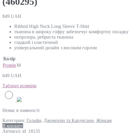
(460295)
849
UAH
Ribbed High Neck Long Sleeve T-Shirt
тканина в широку гофру забезпечує комфортну посадку
непрозора, ребриста тканина
гладкий і еластичний
універсальний дизайн з високим горлом
Колір
Розмір
M
849
UAH
Таблиці розмірів
Немає в наявності
Категории:
Гольфи
,
Джемпери та Кардигани
,
Жінкам
В корзину
Артикул:
id_18135