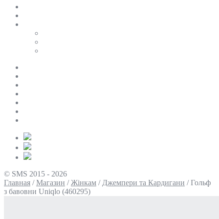
SALE
ПЕРСОНАЛЬНИЙ БАЙЄР
Таблиці розмірів
Uniqlo
COS
Victoria’s Secret
Про нас
Доставка та оплата
Умови повернення
Контакти
Політика конфіденційності
Умови використання
Блог
© SMS 2015 - 2026
Главная
/
Магазин
/
Жінкам
/
Джемпери та Кардигани
/
Гольф
з бавовни Uniqlo (460295)