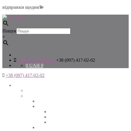
відправки щодня💫
Пошук
×
+38 (097) 417-02-02
+38 (097) 417-02-02
0
UAH
0
+38 (097) 417-02-02
Жінкам
Дивитись все
Верхній одяг
Дивитись все
Куртки
ВЕСНА
ЗИМА
ОСІНЬ
Піджаки та жакети