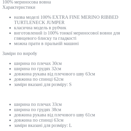
100% мериносова вовна
Характеристики
назва моделі 100% EXTRA FINE MERINO RIBBED
TURTLENECK JUMPER
класична модель в рубчик
виготовлений із 100% тонкої мериносової вовни для
глянцевого блиску та гладкості
можна прати в пральній машині
Замiри по виробу
ширина по плечах 30см
ширина по грудях 32см
довжина рукава від плечового шву 63см
довжина по спинці 62см
заміри вказані для розміру: S
ширина по плечах 33см
ширина по грудях 38см
довжина рукава від плечового шву 61см
довжина по спинці 63см
заміри вказані для розміру: L