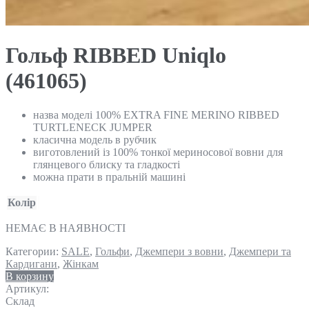
Гольф RIBBED Uniqlo
(461065)
назва моделі 100% EXTRA FINE MERINO RIBBED
TURTLENECK JUMPER
класична модель в рубчик
виготовлений із 100% тонкої мериносової вовни для
глянцевого блиску та гладкості
можна прати в пральній машині
Колір
НЕМАЄ В НАЯВНОСТІ
Категории:
SALE
,
Гольфи
,
Джемпери з вовни
,
Джемпери та
Кардигани
,
Жінкам
В корзину
Артикул:
Склад