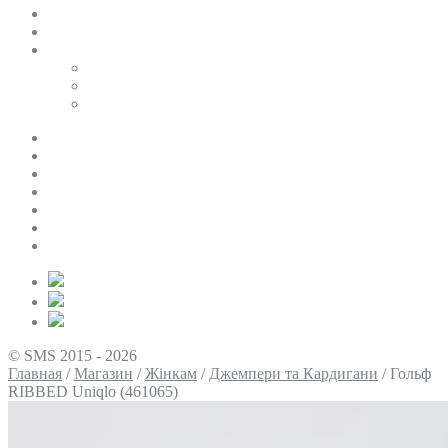
SALE
ПЕРСОНАЛЬНИЙ БАЙЄР
Таблиці розмірів
Uniqlo
COS
Victoria’s Secret
Про нас
Доставка та оплата
Умови повернення
Контакти
Політика конфіденційності
Умови використання
Блог
© SMS 2015 - 2026
Главная
/
Магазин
/
Жінкам
/
Джемпери та Кардигани
/
Гольф
RIBBED Uniqlo (461065)