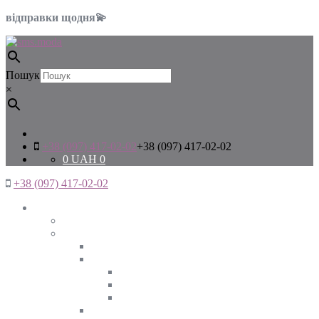
відправки щодня💫
Пошук
×
+38 (097) 417-02-02
+38 (097) 417-02-02
0
UAH
0
+38 (097) 417-02-02
Жінкам
Дивитись все
Верхній одяг
Дивитись все
Куртки
ВЕСНА
ЗИМА
ОСІНЬ
Піджаки та жакети