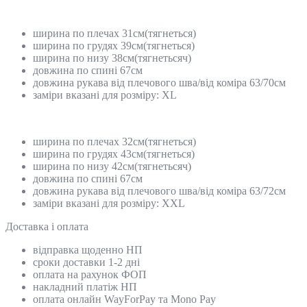
ширина по плечах 31см(тягнеться)
ширина по грудях 39см(тягнеться)
ширина по низу 38см(тягнетьсяч)
довжина по спині 67см
довжина рукава від плечового шва/від коміра 63/70см
заміри вказані для розміру: XL
ширина по плечах 32см(тягнеться)
ширина по грудях 43см(тягнеться)
ширина по низу 42см(тягнетьсяч)
довжина по спині 67см
довжина рукава від плечового шва/від коміра 63/72см
заміри вказані для розміру: XХL
Доставка і оплата
відправка щоденно НП
сроки доставки 1-2 дні
оплата на рахунок ФОП
накладний платіж НП
оплата онлайн WayForPay та Mono Pay