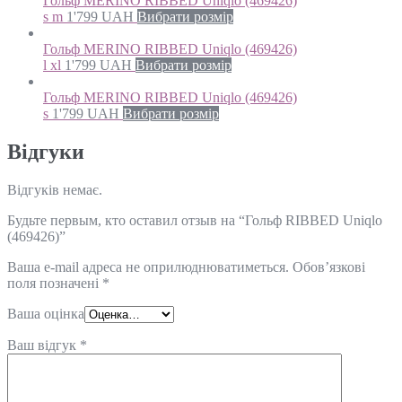
Гольф MERINO RIBBED Uniqlo (469426)
s m
1'799
UAH
Вибрати розмір
Гольф MERINO RIBBED Uniqlo (469426)
l xl
1'799
UAH
Вибрати розмір
Гольф MERINO RIBBED Uniqlo (469426)
s
1'799
UAH
Вибрати розмір
Відгуки
Відгуків немає.
Будьте первым, кто оставил отзыв на “Гольф RIBBED Uniqlo
(469426)”
Ваша e-mail адреса не оприлюднюватиметься.
Обов’язкові
поля позначені
*
Ваша оцінка
Ваш відгук
*