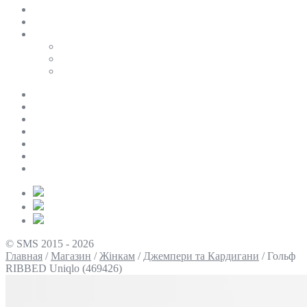
SALE
ПЕРСОНАЛЬНИЙ БАЙЄР
Таблиці розмірів
Uniqlo
COS
Victoria’s Secret
Про нас
Доставка та оплата
Умови повернення
Контакти
Політика конфіденційності
Умови використання
Блог
© SMS 2015 - 2026
Главная
/
Магазин
/
Жінкам
/
Джемпери та Кардигани
/
Гольф
RIBBED Uniqlo (469426)