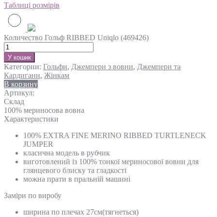
Таблиці розмірів
Количество Гольф RIBBED Uniqlo (469426)
У кошик
Категории:
Гольфи
,
Джемпери з вовни
,
Джемпери та
Кардигани
,
Жінкам
В корзину
Артикул:
Склад
100% мериносова вовна
Характеристики
100% EXTRA FINE MERINO RIBBED TURTLENECK
JUMPER
класична модель в рубчик
виготовлений із 100% тонкої мериносової вовни для
глянцевого блиску та гладкості
можна прати в пральній машині
Замiри по виробу
ширина по плечах 27см(тягнеться)