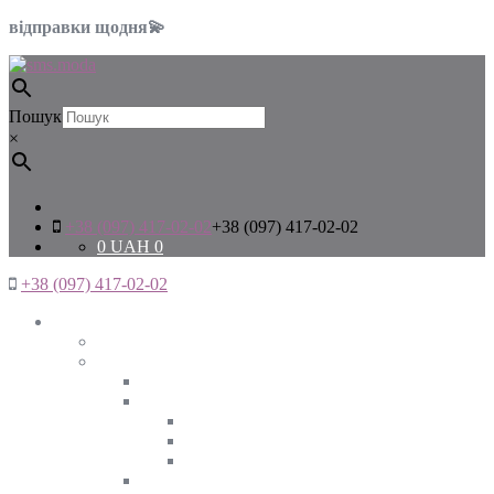
відправки щодня💫
Пошук
×
+38 (097) 417-02-02
+38 (097) 417-02-02
0
UAH
0
+38 (097) 417-02-02
Жінкам
Дивитись все
Верхній одяг
Дивитись все
Куртки
ВЕСНА
ЗИМА
ОСІНЬ
Піджаки та жакети