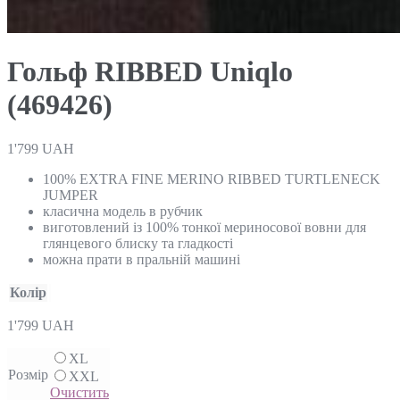
Гольф RIBBED Uniqlo
(469426)
1'799
UAH
100% EXTRA FINE MERINO RIBBED TURTLENECK
JUMPER
класична модель в рубчик
виготовлений із 100% тонкої мериносової вовни для
глянцевого блиску та гладкості
можна прати в пральній машині
Колір
1'799
UAH
XL
Розмір
XXL
Очистить