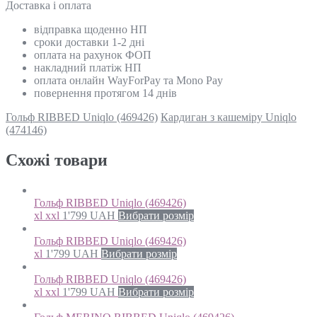
Доставка і оплата
відправка щоденно НП
сроки доставки 1-2 дні
оплата на рахунок ФОП
накладний платіж НП
оплата онлайн WayForPay та Mono Pay
повернення протягом 14 днів
Гольф RIBBED Uniqlo (469426)
Кардиган з кашеміру Uniqlo
(474146)
Схожi товари
Гольф RIBBED Uniqlo (469426)
xl xxl
1'799
UAH
Вибрати розмір
Гольф RIBBED Uniqlo (469426)
xl
1'799
UAH
Вибрати розмір
Гольф RIBBED Uniqlo (469426)
xl xxl
1'799
UAH
Вибрати розмір