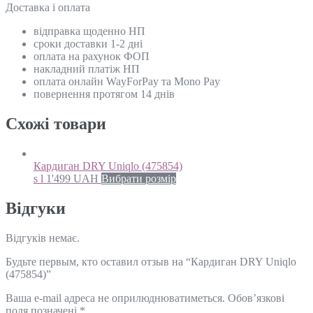
Доставка і оплата
відправка щоденно НП
сроки доставки 1-2 дні
оплата на рахунок ФОП
накладний платіж НП
оплата онлайн WayForPay та Mono Pay
повернення протягом 14 днів
Схожi товари
Кардиган DRY Uniqlo (475854)
s l
1'499
UAH
Вибрати розмір
Відгуки
Відгуків немає.
Будьте первым, кто оставил отзыв на “Кардиган DRY Uniqlo
(475854)”
Ваша e-mail адреса не оприлюднюватиметься.
Обов’язкові
поля позначені
*