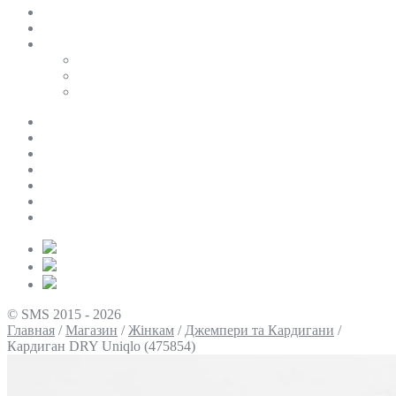
SALE
ПЕРСОНАЛЬНИЙ БАЙЄР
Таблиці розмірів
Uniqlo
COS
Victoria’s Secret
Про нас
Доставка та оплата
Умови повернення
Контакти
Політика конфіденційності
Умови використання
Блог
© SMS 2015 - 2026
Главная
/
Магазин
/
Жінкам
/
Джемпери та Кардигани
/
Кардиган DRY Uniqlo (475854)