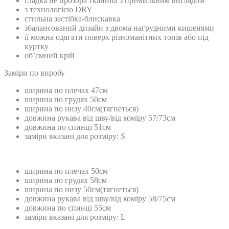
гладка не прозора тканина з преміальним виглядом
з технологією DRY
стильна застібка-блискавка
збалансований дизайн з двома нагрудними кишенями
її можна одягати поверх різноманітних топів або під
куртку
об’ємний крій
Замiри по виробу
ширина по плечах 47см
ширина по грудях 50см
ширина по низу 40см(тягнеться)
довжина рукава від шву/від коміру 57/73см
довжина по спинці 51см
заміри вказані для розміру: S
ширина по плечах 50см
ширина по грудях 58см
ширина по низу 50см(тягнеться)
довжина рукава від шву/від коміру 58/75см
довжина по спинці 55см
заміри вказані для розміру: L