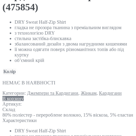
(475854)
DRY Sweat Half-Zip Shirt
гладка не прозора тканина з преміальним виглядом
з технологією DRY
стильна застібка-блискавка
збалансований дизайн з двома нагрудними кишенями
її можна одягати поверх різноманітних топів або під
куртку
об’ємний крій
Колір
НЕМАЄ В НАЯВНОСТІ
Категории:
Джемпери та Кардигани
,
Жінкам
,
Кардигани
В корзину
Артикул:
Склад
80% поліестер - перероблене волокно, 15% віскоза, 5% еластан
Характеристики
DRY Sweat Half-Zip Shirt