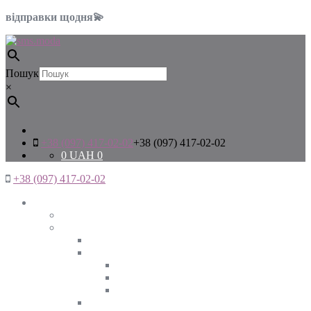
відправки щодня💫
Пошук
×
+38 (097) 417-02-02
+38 (097) 417-02-02
0
UAH
0
+38 (097) 417-02-02
Жінкам
Дивитись все
Верхній одяг
Дивитись все
Куртки
ВЕСНА
ЗИМА
ОСІНЬ
Піджаки та жакети