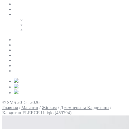
SALE
ПЕРСОНАЛЬНИЙ БАЙЄР
Таблиці розмірів
Uniqlo
COS
Victoria’s Secret
Про нас
Доставка та оплата
Умови повернення
Контакти
Політика конфіденційності
Умови використання
Блог
© SMS 2015 - 2026
Главная
/
Магазин
/
Жінкам
/
Джемпери та Кардигани
/
Кардиган FLEECE Uniqlo (459794)