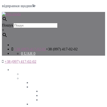
відправки щодня💫
Пошук
×
+38 (097) 417-02-02
+38 (097) 417-02-02
0
UAH
0
+38 (097) 417-02-02
Жінкам
Дивитись все
Верхній одяг
Дивитись все
Куртки
ВЕСНА
ЗИМА
ОСІНЬ
Піджаки та жакети