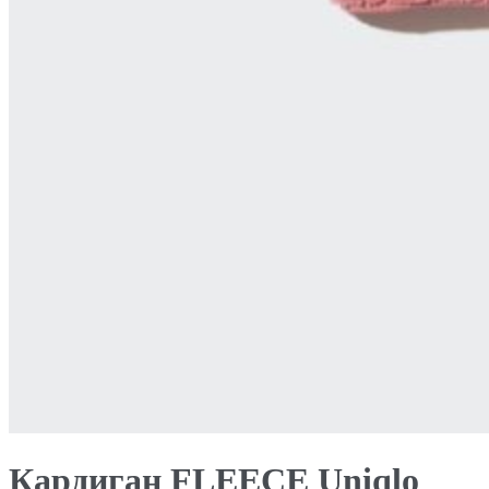
Кардиган FLEECE Uniqlo