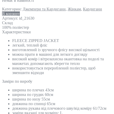
Немає в наявності
Категории:
Джемпери та Кардигани
,
Жінкам
,
Кардигани
В корзину
Артикул:
id_21630
Склад
100% поліестер
Характеристики
FLEECE ZIPPED JACKET
легкий, теплий фліс
виготовлений із зручного флісу високої щільності
можна прати в машині для легкого догляду
високий комір і вітрозахисна окантовка на подолі та
манжетах допомагають зберегти тепло
використовується перероблений поліестер, щоб
зменшити відходи
Замiри по виробу
ширина по плечах 43см
ширина по грудях 60см
ширина по низу 55см
довжина по спинці 65см
довжина рукава від плечового шву/від коміру 61/72см
заміри вказані для розміру: L