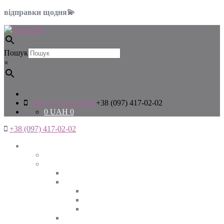
відправки щодня💫
Пошук
×
+38 (097) 417-02-02
+38 (097) 417-02-02
0
UAH
0
+38 (097) 417-02-02
Жінкам
Дивитись все
Верхній одяг
Дивитись все
Куртки
ВЕСНА
ЗИМА
ОСІНЬ
Піджаки та жакети