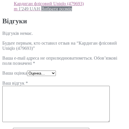
Кардиган флісовий Uniqlo (479693)
m
1'249
UAH
Вибрати розмір
Відгуки
Відгуків немає.
Будьте первым, кто оставил отзыв на “Кардиган флісовий
Uniqlo (479693)”
Ваша e-mail адреса не оприлюднюватиметься.
Обов’язкові
поля позначені
*
Ваша оцінка
Ваш відгук
*