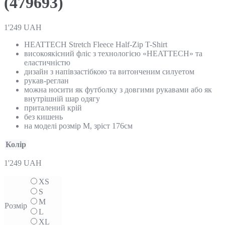
(479693)
1'249
UAH
HEATTECH Stretch Fleece Half-Zip T-Shirt
високоякісний фліс з технологією «HEATTECH» та
еластичністю
дизайн з напівзастібкою та витонченим силуетом
рукав-реглан
можна носити як футболку з довгими рукавами або як
внутрішній шар одягу
приталений крій
без кишень
на моделі розмір М, зріст 176см
Колір
1'249
UAH
XS
S
M
Розмір
L
XL