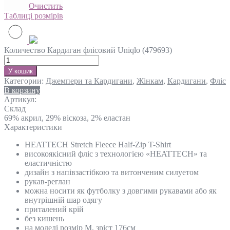
Очистить
Таблиці розмірів
Количество Кардиган флісовий Uniqlo (479693)
У кошик
Категории:
Джемпери та Кардигани
,
Жінкам
,
Кардигани
,
Фліс
В корзину
Артикул:
Склад
69% акрил, 29% віскоза, 2% еластан
Характеристики
HEATTECH Stretch Fleece Half-Zip T-Shirt
високоякісний фліс з технологією «HEATTECH» та
еластичністю
дизайн з напівзастібкою та витонченим силуетом
рукав-реглан
можна носити як футболку з довгими рукавами або як
внутрішній шар одягу
приталений крій
без кишень
на моделі розмір М, зріст 176см