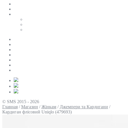
SALE
ПЕРСОНАЛЬНИЙ БАЙЄР
Таблиці розмірів
Uniqlo
COS
Victoria’s Secret
Про нас
Доставка та оплата
Умови повернення
Контакти
Політика конфіденційності
Умови використання
Блог
© SMS 2015 - 2026
Главная
/
Магазин
/
Жінкам
/
Джемпери та Кардигани
/
Кардиган флісовий Uniqlo (479693)