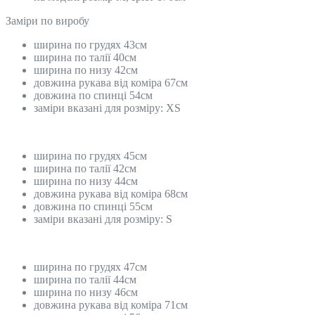
Замiри по виробу
ширина по грудях 43см
ширина по талії 40см
ширина по низу 42см
довжина рукава від коміра 67см
довжина по спинці 54см
заміри вказані для розміру: XS
ширина по грудях 45см
ширина по талії 42см
ширина по низу 44см
довжина рукава від коміра 68см
довжина по спинці 55см
заміри вказані для розміру: S
ширина по грудях 47см
ширина по талії 44см
ширина по низу 46см
довжина рукава від коміра 71см