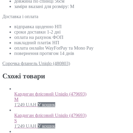
довжина по спинці 56см
заміри вказані для розміру: М
Доставка і оплата
відправка щоденно НП
сроки доставки 1-2 дні
оплата на рахунок ФОП
накладний платіж НП
оплата онлайн WayForPay та Mono Pay
повернення протягом 14 днів
Сорочка фланель Uniqlo (480803)
Схожi товари
Кардиган флісовий Uniqlo (479693)
M
1'249
UAH
У кошик
Кардиган флісовий Uniqlo (479693)
S
1'249
UAH
У кошик