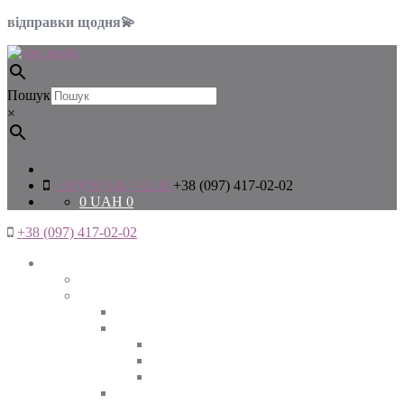
відправки щодня💫
Пошук
×
+38 (097) 417-02-02
+38 (097) 417-02-02
0
UAH
0
+38 (097) 417-02-02
Жінкам
Дивитись все
Верхній одяг
Дивитись все
Куртки
ВЕСНА
ЗИМА
ОСІНЬ
Піджаки та жакети