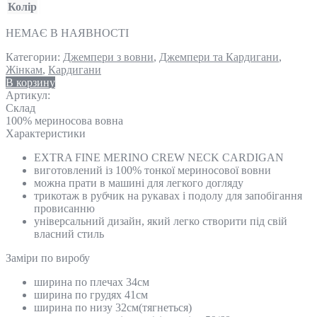
Колір
НЕМАЄ В НАЯВНОСТІ
Категории:
Джемпери з вовни
,
Джемпери та Кардигани
,
Жінкам
,
Кардигани
В корзину
Артикул:
Склад
100% мериносова вовна
Характеристики
EXTRA FINE MERINO CREW NECK CARDIGAN
виготовлений із 100% тонкої мериносової вовни
можна прати в машині для легкого догляду
трикотаж в рубчик на рукавах і подолу для запобігання
провисанню
універсальний дизайн, який легко створити під свій
власний стиль
Замiри по виробу
ширина по плечах 34см
ширина по грудях 41см
ширина по низу 32см(тягнеться)