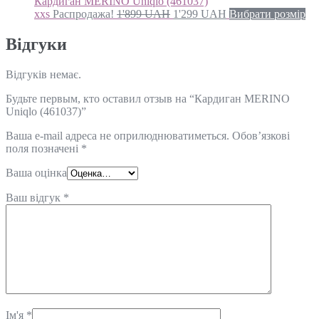
Кардиган MERINO Uniqlo (461037)
xxs
Распродажа!
1'899
UAH
1'299
UAH
Вибрати розмір
Відгуки
Відгуків немає.
Будьте первым, кто оставил отзыв на “Кардиган MERINO
Uniqlo (461037)”
Ваша e-mail адреса не оприлюднюватиметься.
Обов’язкові
поля позначені
*
Ваша оцінка
Ваш відгук
*
Ім'я
*