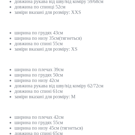
довжина рукава від шву/від коміру 59/68см
довжина по спинці 52см
заміри вказані для розміру: ХХS
ширина по грудях 43см
ширина по низу 35см(тягнеться)
довжина по спині 55см
заміри вказані для розміру: XS
ширина по плечах 39см
ширина по грудях 50см
ширина по низу 42см
довжина рукава від шву/від коміру 62/72см
довжина по спині 61см
заміри вказані для розміру: М
ширина по плечах 42см
ширина по грудях 55см
ширина по низу 45см (тягнеться)
довжина по спині 65см