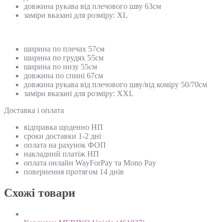
довжина рукава від плечового шву 63см
заміри вказані для розміру: ХL
ширина по плечах 57см
ширина по грудях 55см
ширина по низу 55см
довжина по спині 67см
довжина рукава від плечового шву/від коміру 50/70см
заміри вказані для розміру: XХL
Доставка і оплата
відправка щоденно НП
сроки доставки 1-2 дні
оплата на рахунок ФОП
накладний платіж НП
оплата онлайн WayForPay та Mono Pay
повернення протягом 14 днів
Схожi товари