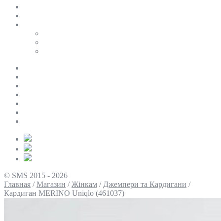
SALE
ПЕРСОНАЛЬНИЙ БАЙЄР
Таблиці розмірів
Uniqlo
COS
Victoria’s Secret
Про нас
Доставка та оплата
Умови повернення
Контакти
Політика конфіденційності
Умови використання
Блог
© SMS 2015 - 2026
Главная
/
Магазин
/
Жінкам
/
Джемпери та Кардигани
/
Кардиган MERINO Uniqlo (461037)