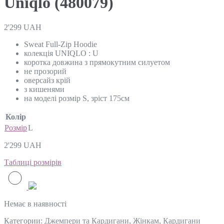
Uniqlo (480079)
2'299
UAH
Sweat Full-Zip Hoodie
колекція UNIQLO : U
коротка довжина з прямокутним силуетом
не прозорий
оверсайз крій
з кишенями
на моделі розмір S, зріст 175см
Колір
Розмір
L
2'299
UAH
Таблиці розмірів
Немає в наявності
Категории:
Джемпери та Кардигани
,
Жінкам
,
Кардигани