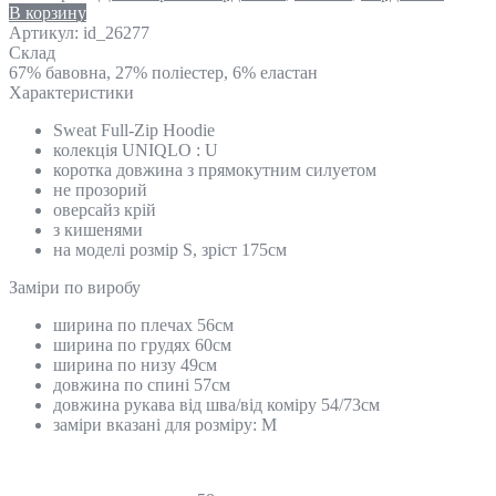
В корзину
Артикул:
id_26277
Склад
67% бавовна, 27% поліестер, 6% еластан
Характеристики
Sweat Full-Zip Hoodie
колекція UNIQLO : U
коротка довжина з прямокутним силуетом
не прозорий
оверсайз крій
з кишенями
на моделі розмір S, зріст 175см
Замiри по виробу
ширина по плечах 56см
ширина по грудях 60см
ширина по низу 49см
довжина по спині 57см
довжина рукава від шва/від коміру 54/73см
заміри вказані для розміру: M