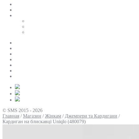
SALE
ПЕРСОНАЛЬНИЙ БАЙЄР
Таблиці розмірів
Uniqlo
COS
Victoria’s Secret
Про нас
Доставка та оплата
Умови повернення
Контакти
Політика конфіденційності
Умови використання
Блог
© SMS 2015 - 2026
Главная
/
Магазин
/
Жінкам
/
Джемпери та Кардигани
/
Кардиган на блискавці Uniqlo (480079)