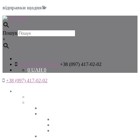
відправки щодня💫
Пошук
×
+38 (097) 417-02-02
+38 (097) 417-02-02
0
UAH
0
+38 (097) 417-02-02
Жінкам
Дивитись все
Верхній одяг
Дивитись все
Куртки
ВЕСНА
ЗИМА
ОСІНЬ
Піджаки та жакети