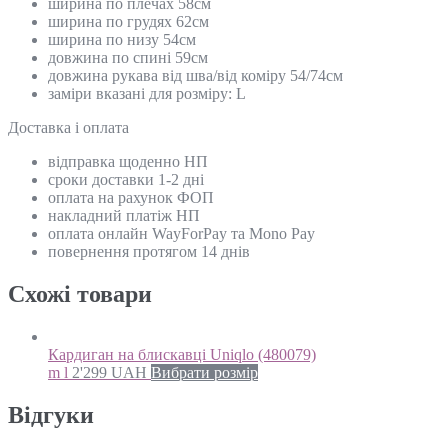
ширина по плечах 58см
ширина по грудях 62см
ширина по низу 54см
довжина по спині 59см
довжина рукава від шва/від коміру 54/74см
заміри вказані для розміру: L
Доставка і оплата
відправка щоденно НП
сроки доставки 1-2 дні
оплата на рахунок ФОП
накладний платіж НП
оплата онлайн WayForPay та Mono Pay
повернення протягом 14 днів
Схожi товари
Кардиган на блискавці Uniqlo (480079)
m l
2'299
UAH
Вибрати розмір
Відгуки