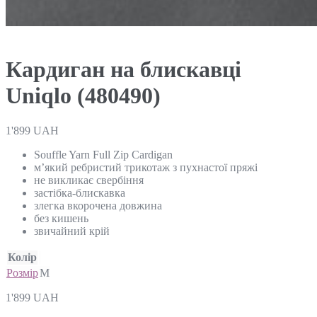
Кардиган на блискавці
Uniqlo (480490)
1'899
UAH
Souffle Yarn Full Zip Cardigan
м’який ребристий трикотаж з пухнастої пряжі
не викликає свербіння
застібка-блискавка
злегка вкорочена довжина
без кишень
звичайний крій
Колір
Розмір
M
1'899
UAH