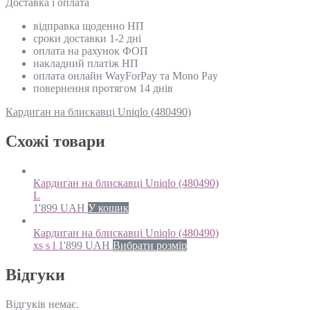
Доставка і оплата
відправка щоденно НП
сроки доставки 1-2 дні
оплата на рахунок ФОП
накладний платіж НП
оплата онлайн WayForPay та Mono Pay
повернення протягом 14 днів
Кардиган на блискавці Uniqlo (480490)
Схожi товари
Кардиган на блискавці Uniqlo (480490)
L
1'899
UAH
У кошик
Кардиган на блискавці Uniqlo (480490)
xs s l
1'899
UAH
Вибрати розмір
Відгуки
Відгуків немає.