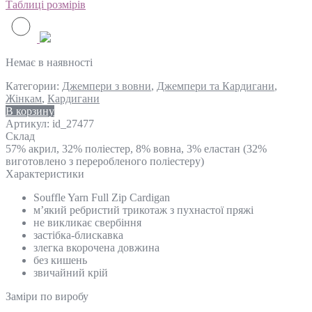
Таблиці розмірів
Немає в наявності
Категории:
Джемпери з вовни
,
Джемпери та Кардигани
,
Жінкам
,
Кардигани
В корзину
Артикул:
id_27477
Склад
57% акрил, 32% поліестер, 8% вовна, 3% еластан (32%
виготовлено з переробленого поліестеру)
Характеристики
Souffle Yarn Full Zip Cardigan
м’який ребристий трикотаж з пухнастої пряжі
не викликає свербіння
застібка-блискавка
злегка вкорочена довжина
без кишень
звичайний крій
Замiри по виробу