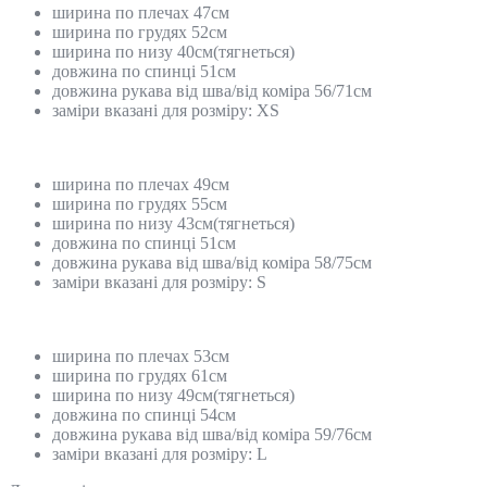
ширина по плечах 47см
ширина по грудях 52см
ширина по низу 40см(тягнеться)
довжина по спинці 51см
довжина рукава від шва/від коміра 56/71см
заміри вказані для розміру: XS
ширина по плечах 49см
ширина по грудях 55см
ширина по низу 43см(тягнеться)
довжина по спинці 51см
довжина рукава від шва/від коміра 58/75см
заміри вказані для розміру: S
ширина по плечах 53см
ширина по грудях 61см
ширина по низу 49см(тягнеться)
довжина по спинці 54см
довжина рукава від шва/від коміра 59/76см
заміри вказані для розміру: L