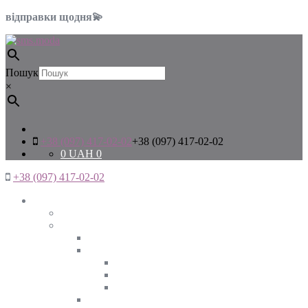
відправки щодня💫
Пошук
×
+38 (097) 417-02-02
+38 (097) 417-02-02
0
UAH
0
+38 (097) 417-02-02
Жінкам
Дивитись все
Верхній одяг
Дивитись все
Куртки
ВЕСНА
ЗИМА
ОСІНЬ
Піджаки та жакети