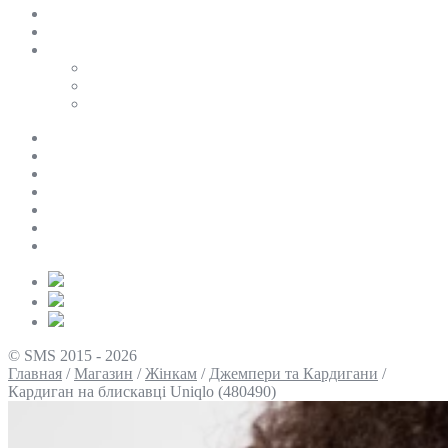
SALE
ПЕРСОНАЛЬНИЙ БАЙЄР
Таблиці розмірів
Uniqlo
COS
Victoria’s Secret
Про нас
Доставка та оплата
Умови повернення
Контакти
Політика конфіденційності
Умови використання
Блог
© SMS 2015 - 2026
Главная
/
Магазин
/
Жінкам
/
Джемпери та Кардигани
/
Кардиган на блискавці Uniqlo (480490)