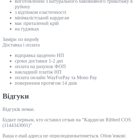
виготовлений з натурального бавовняного трикотажу в
рубину
з відтінком еластичності
мінімалістський кардиган
має приталений крій
на ґудзиках
Замiри по виробу
Доставка і оплата
відправка щоденно НП
сроки доставки 1-2 дні
оплата на рахунок ФОП
накладний платіж НП
оплата онлайн WayForPay та Mono Pay
повернення протягом 14 днів
Відгуки
Відгуків немає.
Будьте первым, кто оставил отзыв на “Кардиган Ribbed COS
(1144343001)”
Ваша e-mail адреса не оприлюднюватиметься.
Обов’язкові