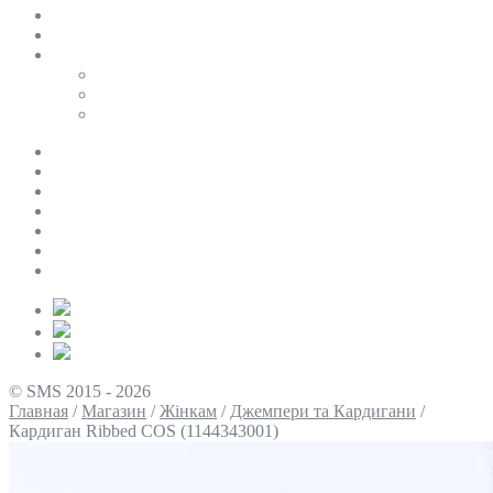
SALE
ПЕРСОНАЛЬНИЙ БАЙЄР
Таблиці розмірів
Uniqlo
COS
Victoria’s Secret
Про нас
Доставка та оплата
Умови повернення
Контакти
Політика конфіденційності
Умови використання
Блог
© SMS 2015 - 2026
Главная
/
Магазин
/
Жінкам
/
Джемпери та Кардигани
/
Кардиган Ribbed COS (1144343001)