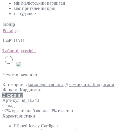
мінімалістський кардиган
має приталений крій
на ґудзиках
Колір
Розмір
L
1'449
UAH
Таблиці розмірів
Немає в наявності
Категории:
Джемпери з вовни
,
Джемпери та Кардигани
,
Жінкам
,
Кардигани
В корзину
Артикул:
id_16243
Склад
97% органічна бавовна, 3% еластан
Характеристики
Ribbed Jersey Cardigan