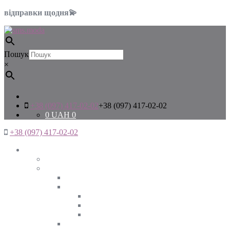
відправки щодня💫
Пошук
×
+38 (097) 417-02-02
+38 (097) 417-02-02
0
UAH
0
+38 (097) 417-02-02
Жінкам
Дивитись все
Верхній одяг
Дивитись все
Куртки
ВЕСНА
ЗИМА
ОСІНЬ
Піджаки та жакети