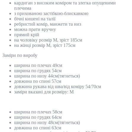
кардиган з високим коміром та злегка опущеними
плечима
з прихованою застібкою-блискавкою
бічні кишені на талії
ребристий комір, манжети та низ
можна прати вручну
прямий крій
на чоловіку розмір М, зріст 185см
на жінці розмір M, зріст 175см
Замiри по виробу
ширина по плечах 49см
ширина по грудях 54см
ширина по низу 44см(тягнеться)
довжина по спині 57см
довжина рукава від шва/від коміру 54/70см
заміри вказані для розміру: М
ширина по плечах 58см
ширина по грудях 64см
ширина по низу 48см(тягнеться)
довжина по спині 63см