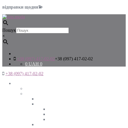
відправки щодня💫
Пошук
×
+38 (097) 417-02-02
+38 (097) 417-02-02
0
UAH
0
+38 (097) 417-02-02
Жінкам
Дивитись все
Верхній одяг
Дивитись все
Куртки
ВЕСНА
ЗИМА
ОСІНЬ
Піджаки та жакети