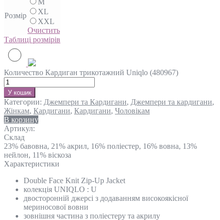
M
XL
Розмір
XXL
Очистить
Таблиці розмірів
Количество Кардиган трикотажний Uniqlo (480967)
У кошик
Категории:
Джемпери та Кардигани
,
Джемпери та кардигани
,
Жінкам
,
Кардигани
,
Кардигани
,
Чоловікам
В корзину
Артикул:
Склад
23% бавовна, 21% акрил, 16% поліестер, 16% вовна, 13%
нейлон, 11% віскоза
Характеристики
Double Face Knit Zip-Up Jacket
колекція UNIQLO : U
двосторонній джерсі з додаванням високоякісної
мериносової вовни
зовнішня частина з поліестеру та акрилу