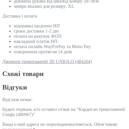
довжина рукава від шва/від коміру 59/78см
заміри вказані для розміру: ХL
Доставка і оплата
відправка щоденно НП
сроки доставки 1-2 дні
оплата на рахунок ФОП
накладний платіж НП
оплата онлайн WayForPay та Mono Pay
повернення протягом 14 днів
Джемпер трикотажний 3D UNIQLO (484264)
Схожi товари
Відгуки
Відгуків немає.
Будьте первым, кто оставил отзыв на “Кардиган трикотажний
Uniqlo (480967)”
Ваша e-mail адреса не оприлюднюватиметься.
Обов’язкові