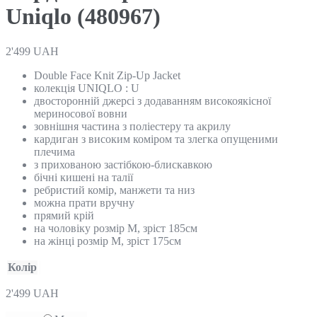
Uniqlo (480967)
2'499
UAH
Double Face Knit Zip-Up Jacket
колекція UNIQLO : U
двосторонній джерсі з додаванням високоякісної
мериносової вовни
зовнішня частина з поліестеру та акрилу
кардиган з високим коміром та злегка опущеними
плечима
з прихованою застібкою-блискавкою
бічні кишені на талії
ребристий комір, манжети та низ
можна прати вручну
прямий крій
на чоловіку розмір М, зріст 185см
на жінці розмір M, зріст 175см
Колір
2'499
UAH