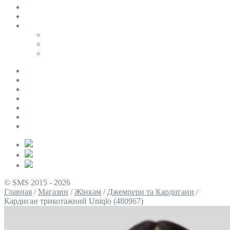
SALE
ПЕРСОНАЛЬНИЙ БАЙЄР
Таблиці розмірів
Uniqlo
COS
Victoria’s Secret
Про нас
Доставка та оплата
Умови повернення
Контакти
Політика конфіденційності
Умови використання
Блог
© SMS 2015 - 2026
Главная
/
Магазин
/
Жінкам
/
Джемпери та Кардигани
/
Кардиган трикотажний Uniqlo (480967)