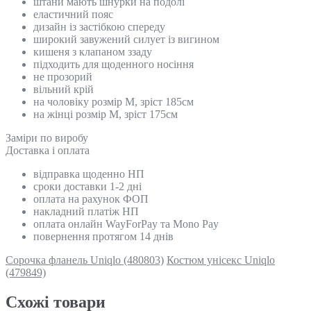
штани мають шнурки на подолі
еластичний пояс
дизайн із застібкою спереду
широкий завужений силует із вигином
кишеня з клапаном ззаду
підходить для щоденного носіння
не прозорий
вільний крій
на чоловіку розмір M, зріст 185см
на жінці розмір М, зріст 175см
Замiри по виробу
Доставка і оплата
відправка щоденно НП
сроки доставки 1-2 дні
оплата на рахунок ФОП
накладний платіж НП
оплата онлайн WayForPay та Mono Pay
повернення протягом 14 днів
Сорочка фланель Uniqlo (480803)
Костюм унісекс Uniqlo
(479849)
Схожi товари