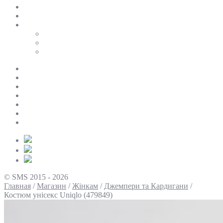
SALE
ПЕРСОНАЛЬНИЙ БАЙЄР
Таблиці розмірів
Uniqlo
COS
Victoria’s Secret
Про нас
Доставка та оплата
Умови повернення
Контакти
Політика конфіденційності
Умови використання
Блог
© SMS 2015 - 2026
Главная
/
Магазин
/
Жінкам
/
Джемпери та Кардигани
/
Костюм унісекс Uniqlo (479849)