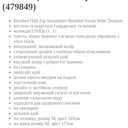
(479849)
Brushed Half-Zip Sweatshirt+Brushed Sweat Wide Trousers
костюм складається з кардигану та штанів
колекція UNIQLO : U
товста, міцна тканина з м’якою начісаною обробкою з
обох боків
вишуканий, меланжевий колір
спортивний дизайн з напівзастібкою-блискавкою
універсальний вільний крій
високий комір з ребристої тканини
без кишень
оверсайз крій
штани мають шнурки на подолі
еластичний пояс
дизайн із застібкою спереду
широкий завужений силует із вигином
кишеня з клапаном ззаду
підходить для щоденного носіння
не прозорий
вільний крій
на чоловіку розмір M, зріст 185см
на жінці розмір М, зріст 175см