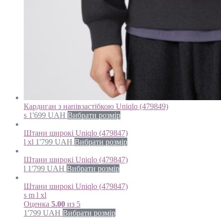
Кардиган з напівзастібкою Uniqlo (479849)
s
1'699
UAH
Вибрати розмір
Штани широкі Uniqlo (479847)
l xl
1'799
UAH
Вибрати розмір
Штани широкі Uniqlo (479847)
l
1'799
UAH
Вибрати розмір
Штани широкі Uniqlo (479847)
s m l xl
Оценка
5.00
из 5
1'799
UAH
Вибрати розмір