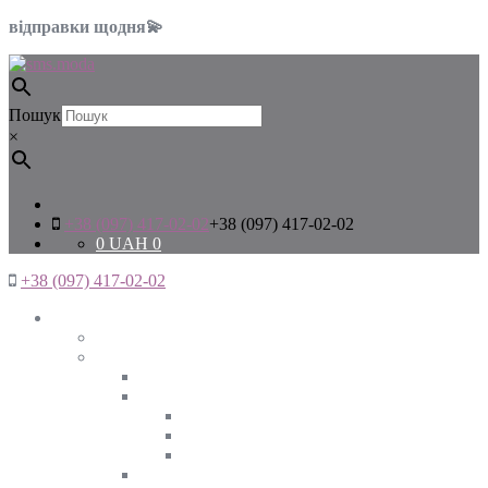
відправки щодня💫
Пошук
×
+38 (097) 417-02-02
+38 (097) 417-02-02
0
UAH
0
+38 (097) 417-02-02
Жінкам
Дивитись все
Верхній одяг
Дивитись все
Куртки
ВЕСНА
ЗИМА
ОСІНЬ
Піджаки та жакети