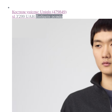
Костюм унісекс Uniqlo (479849)
xl
3'299
UAH
Вибрати розмір