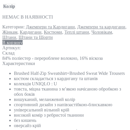
Колір
НЕМАЄ В НАЯВНОСТІ
Категории:
Джемпери та Кардигани
,
Джемпери та кардигани
,
Жінкам
,
Кардигани
,
Костюми
,
Теплі штани
,
Чоловікам
,
Штани
,
Штани та Шорти
В корзину
Артикул:
Склад
84% поліестер - перероблене волокно, 16% віскоза
Характеристики
Brushed Half-Zip Sweatshirt+Brushed Sweat Wide Trousers
костюм складається з кардигану та штанів
колекція UNIQLO : U
товста, міцна тканина з м’якою начісаною обробкою з
обох боків
вишуканий, меланжевий колір
спортивний дизайн з напівзастібкою-блискавкою
універсальний вільний крій
високий комір з ребристої тканини
без кишень
оверсайз крій