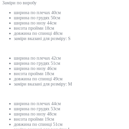
Замiри по виробу
ширина по плечах 40см
ширина по грудях 50см
ширина по низу 44см
висота пройми 18см
довжина по спинці 48см
заміри вказані для розміру: S
ширина по плечах 42см
ширина по грудях 51см
ширина по низу 46см
висота пройми 18см
довжина по спинці 49см
заміри вказані для розміру: М
ширина по плечах 44см
ширина по грудях 53см
ширина по низу 48см
висота пройми 19см
довжина по спинці 51см