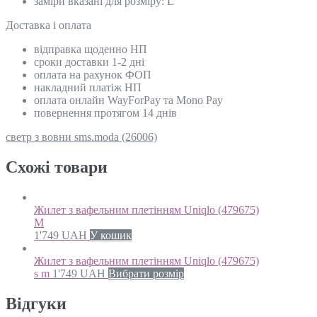
заміри вказані для розміру: L
Доставка і оплата
відправка щоденно НП
сроки доставки 1-2 дні
оплата на рахунок ФОП
накладний платіж НП
оплата онлайн WayForPay та Mono Pay
повернення протягом 14 днів
светр з вовни sms.moda (26006)
Схожi товари
Жилет з вафельним плетінням Uniqlo (479675)
M
1'749
UAH
У кошик
Жилет з вафельним плетінням Uniqlo (479675)
s m
1'749
UAH
Вибрати розмір
Відгуки