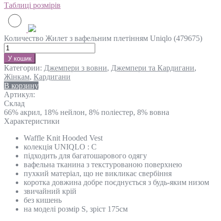
Таблиці розмірів
Количество Жилет з вафельним плетінням Uniqlo (479675)
У кошик
Категории:
Джемпери з вовни
,
Джемпери та Кардигани
,
Жінкам
,
Кардигани
В корзину
Артикул:
Склад
66% акрил, 18% нейлон, 8% поліестер, 8% вовна
Характеристики
Waffle Knit Hooded Vest
колекція UNIQLO : C
підходить для багатошарового одягу
вафельна тканина з текстурованою поверхнею
пухкий матеріал, що не викликає свербіння
коротка довжина добре поєднується з будь-яким низом
звичайний крій
без кишень
на моделі розмір S, зріст 175см