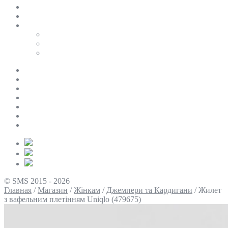
SALE
ПЕРСОНАЛЬНИЙ БАЙЄР
Таблиці розмірів
Uniqlo
COS
Victoria’s Secret
Про нас
Доставка та оплата
Умови повернення
Контакти
Політика конфіденційності
Умови використання
Блог
© SMS 2015 - 2026
Главная
/
Магазин
/
Жінкам
/
Джемпери та Кардигани
/
Жилет
з вафельним плетінням Uniqlo (479675)