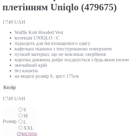
плетінням Uniqlo (479675)
1'749
UAH
Waffle Knit Hooded Vest
колекція UNIQLO : C
підходить для багатошарового одягу
вафельна тканина з текстурованою поверхнею
пухкий матеріал, що не викликає свербіння
коротка довжина добре поєднується з будь-яким низом
звичайний крій
без кишень
на моделі розмір S, зріст 175см
Колір
1'749
UAH
S
M
Розмір
L
XXL
Очистить