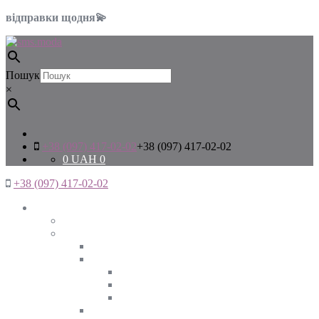
відправки щодня💫
Пошук
×
+38 (097) 417-02-02
+38 (097) 417-02-02
0
UAH
0
+38 (097) 417-02-02
Жінкам
Дивитись все
Верхній одяг
Дивитись все
Куртки
ВЕСНА
ЗИМА
ОСІНЬ
Піджаки та жакети