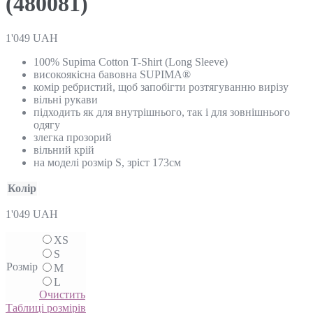
(480081)
1'049
UAH
100% Supima Cotton T-Shirt (Long Sleeve)
високоякісна бавовна SUPIMA®
комір ребристий, щоб запобігти розтягуванню вирізу
вільні рукави
підходить як для внутрішнього, так і для зовнішнього
одягу
злегка прозорий
вільний крій
на моделі розмір S, зріст 173см
Колір
1'049
UAH
XS
S
Розмір
M
L
Очистить
Таблиці розмірів