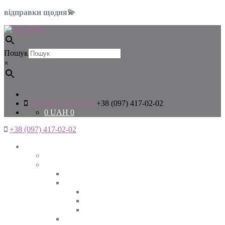
відправки щодня💫
Пошук
×
+38 (097) 417-02-02
+38 (097) 417-02-02
0
UAH
0
+38 (097) 417-02-02
Жінкам
Дивитись все
Верхній одяг
Дивитись все
Куртки
ВЕСНА
ЗИМА
ОСІНЬ
Піджаки та жакети