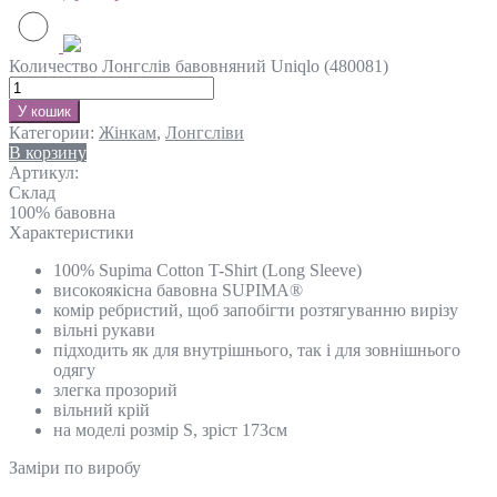
Количество Лонгслів бавовняний Uniqlo (480081)
У кошик
Категории:
Жінкам
,
Лонгсліви
В корзину
Артикул:
Склад
100% бавовна
Характеристики
100% Supima Cotton T-Shirt (Long Sleeve)
високоякісна бавовна SUPIMA®
комір ребристий, щоб запобігти розтягуванню вирізу
вільні рукави
підходить як для внутрішнього, так і для зовнішнього
одягу
злегка прозорий
вільний крій
на моделі розмір S, зріст 173см
Замiри по виробу