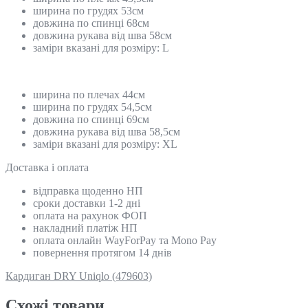
ширина по грудях 53см
довжина по спинці 68см
довжина рукава від шва 58см
заміри вказані для розміру: L
ширина по плечах 44см
ширина по грудях 54,5см
довжина по спинці 69см
довжина рукава від шва 58,5см
заміри вказані для розміру: ХL
Доставка і оплата
відправка щоденно НП
сроки доставки 1-2 дні
оплата на рахунок ФОП
накладний платіж НП
оплата онлайн WayForPay та Mono Pay
повернення протягом 14 днів
Кардиган DRY Uniqlo (479603)
Схожi товари