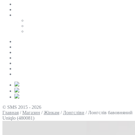
SALE
ПЕРСОНАЛЬНИЙ БАЙЄР
Таблиці розмірів
Uniqlo
COS
Victoria’s Secret
Про нас
Доставка та оплата
Умови повернення
Контакти
Політика конфіденційності
Умови використання
Блог
© SMS 2015 - 2026
Главная
/
Магазин
/
Жінкам
/
Лонгсліви
/
Лонгслів бавовняний
Uniqlo (480081)