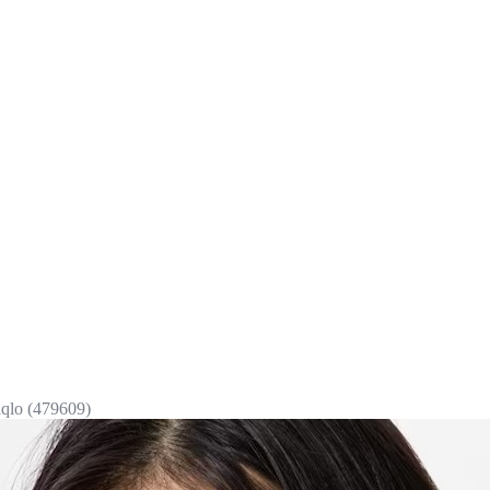
qlo (479609)