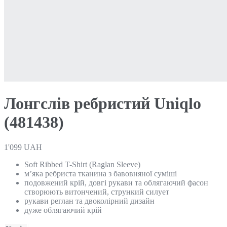
Лонгслів ребристий Uniqlo
(481438)
1'099
UAH
Soft Ribbed T-Shirt (Raglan Sleeve)
м’яка ребриста тканина з бавовняної суміші
подовжений крій, довгі рукави та облягаючий фасон
створюють витончений, стрункий силует
рукави реглан та двоколірний дизайн
дуже облягаючий крій