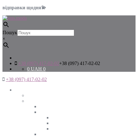
відправки щодня💫
Пошук
×
+38 (097) 417-02-02
+38 (097) 417-02-02
0
UAH
0
+38 (097) 417-02-02
Жінкам
Дивитись все
Верхній одяг
Дивитись все
Куртки
ВЕСНА
ЗИМА
ОСІНЬ
Піджаки та жакети