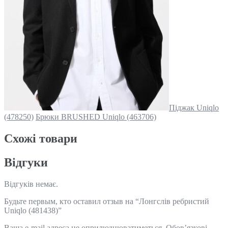
Піджак Uniqlo
(478250)
Брюки BRUSHED Uniqlo (463706)
Схожi товари
Відгуки
Відгуків немає.
Будьте первым, кто оставил отзыв на “Лонгслів ребристий
Uniqlo (481438)”
Ваша e-mail адреса не оприлюднюватиметься.
Обов’язкові