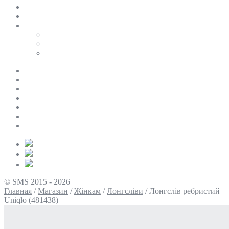
SALE
ПЕРСОНАЛЬНИЙ БАЙЄР
Таблиці розмірів
Uniqlo
COS
Victoria’s Secret
Про нас
Доставка та оплата
Умови повернення
Контакти
Політика конфіденційності
Умови використання
Блог
© SMS 2015 - 2026
Главная
/
Магазин
/
Жінкам
/
Лонгсліви
/
Лонгслів ребристий
Uniqlo (481438)