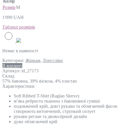
Колір
Розмір
M
1'099
UAH
Таблиці розмірів
Немає в наявності
Категории:
Жінкам
,
Лонгсліви
В корзину
Артикул:
id_27173
Склад
57% бавовна, 39% віскоза, 4% еластан
Характеристики
Soft Ribbed T-Shirt (Raglan Sleeve)
м’яка ребриста тканина з бавовняної суміші
подовжений крій, довгі рукави та облягаючий фасон
створюють витончений, стрункий силует
рукави реглан та двоколірний дизайн
дуже облягаючий крій