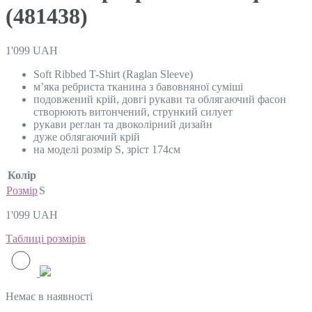
(481438)
1'099
UAH
Soft Ribbed T-Shirt (Raglan Sleeve)
м’яка ребриста тканина з бавовняної суміші
подовжений крій, довгі рукави та облягаючий фасон
створюють витончений, стрункий силует
рукави реглан та двоколірний дизайн
дуже облягаючий крій
на моделі розмір S, зріст 174см
Колір
Розмір
S
1'099
UAH
Таблиці розмірів
Немає в наявності