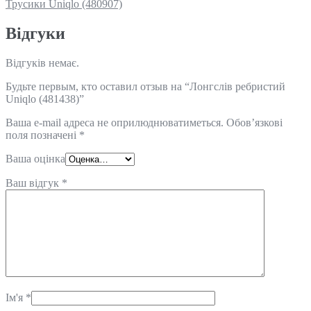
Трусики Uniqlo (480907)
Відгуки
Відгуків немає.
Будьте первым, кто оставил отзыв на “Лонгслів ребристий
Uniqlo (481438)”
Ваша e-mail адреса не оприлюднюватиметься.
Обов’язкові
поля позначені
*
Ваша оцінка
Ваш відгук
*
Ім'я
*