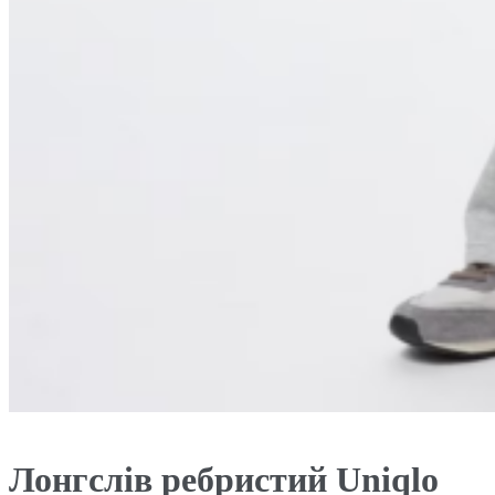
Лонгслів ребристий Uniqlo