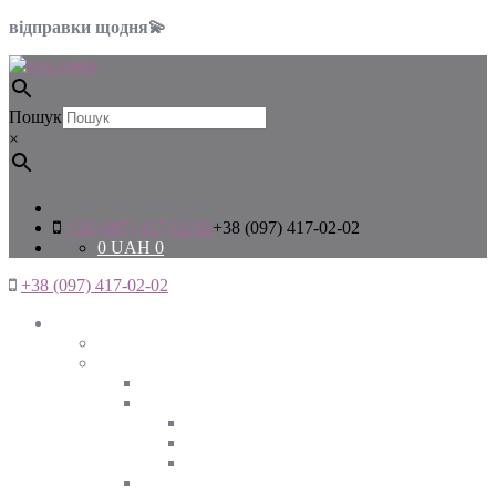
відправки щодня💫
Пошук
×
+38 (097) 417-02-02
+38 (097) 417-02-02
0
UAH
0
+38 (097) 417-02-02
Жінкам
Дивитись все
Верхній одяг
Дивитись все
Куртки
ВЕСНА
ЗИМА
ОСІНЬ
Піджаки та жакети