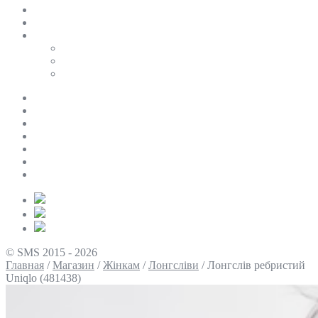
SALE
ПЕРСОНАЛЬНИЙ БАЙЄР
Таблиці розмірів
Uniqlo
COS
Victoria’s Secret
Про нас
Доставка та оплата
Умови повернення
Контакти
Політика конфіденційності
Умови використання
Блог
© SMS 2015 - 2026
Главная
/
Магазин
/
Жінкам
/
Лонгсліви
/
Лонгслів ребристий
Uniqlo (481438)