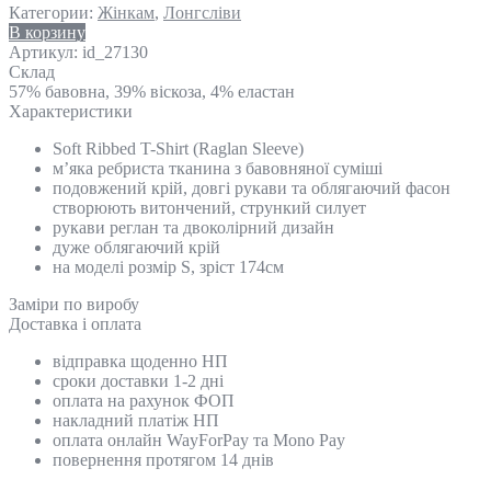
Категории:
Жінкам
,
Лонгсліви
В корзину
Артикул:
id_27130
Склад
57% бавовна, 39% віскоза, 4% еластан
Характеристики
Soft Ribbed T-Shirt (Raglan Sleeve)
м’яка ребриста тканина з бавовняної суміші
подовжений крій, довгі рукави та облягаючий фасон
створюють витончений, стрункий силует
рукави реглан та двоколірний дизайн
дуже облягаючий крій
на моделі розмір S, зріст 174см
Замiри по виробу
Доставка і оплата
відправка щоденно НП
сроки доставки 1-2 дні
оплата на рахунок ФОП
накладний платіж НП
оплата онлайн WayForPay та Mono Pay
повернення протягом 14 днів