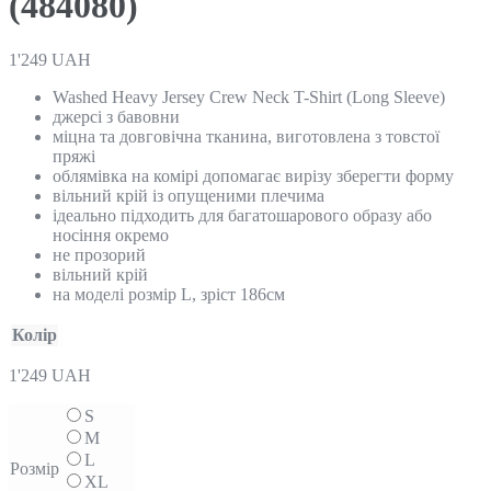
(484080)
1'249
UAH
Washed Heavy Jersey Crew Neck T-Shirt (Long Sleeve)
джерсі з бавовни
міцна та довговічна тканина, виготовлена з товстої
пряжі
облямівка на комірі допомагає вирізу зберегти форму
вільний крій із опущеними плечима
ідеально підходить для багатошарового образу або
носіння окремо
не прозорий
вільний крій
на моделі розмір L, зріст 186см
Колір
1'249
UAH
S
M
L
Розмір
XL