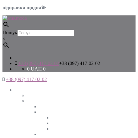
відправки щодня💫
Пошук
×
+38 (097) 417-02-02
+38 (097) 417-02-02
0
UAH
0
+38 (097) 417-02-02
Жінкам
Дивитись все
Верхній одяг
Дивитись все
Куртки
ВЕСНА
ЗИМА
ОСІНЬ
Піджаки та жакети