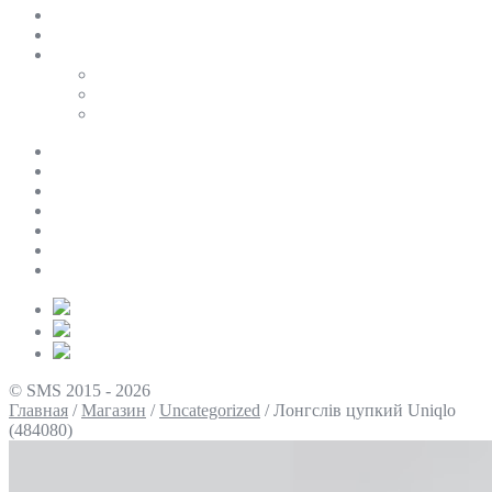
SALE
ПЕРСОНАЛЬНИЙ БАЙЄР
Таблиці розмірів
Uniqlo
COS
Victoria’s Secret
Про нас
Доставка та оплата
Умови повернення
Контакти
Політика конфіденційності
Умови використання
Блог
© SMS 2015 - 2026
Главная
/
Магазин
/
Uncategorized
/
Лонгслів цупкий Uniqlo
(484080)