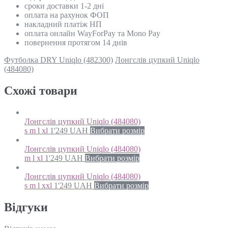
сроки доставки 1-2 дні
оплата на рахунок ФОП
накладний платіж НП
оплата онлайн WayForPay та Mono Pay
повернення протягом 14 днів
Футболка DRY Uniqlo (482300)
Лонгслів цупкий Uniqlo
(484080)
Схожi товари
Лонгслів цупкий Uniqlo (484080)
s m l xl
1'249
UAH
Вибрати розмір
Лонгслів цупкий Uniqlo (484080)
m l xl
1'249
UAH
Вибрати розмір
Лонгслів цупкий Uniqlo (484080)
s m l xxl
1'249
UAH
Вибрати розмір
Відгуки