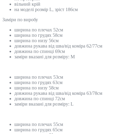
вільний крій
на моделі розмір L, зріст 186см
Замiри по виробу
ширина по плечах 52см
ширина по грудях 58см
ширина по низу 56см
довжина рукава від шва/від коміра 62/77см
довжина по спинці 69см
заміри вказані для розміру: M
ширина по плечах 53см
ширина по грудях 63см
ширина по низу 58см
довжина рукава від шва/від коміра 63/78см
довжина по спинці 72см
заміри вказані для розміру: L
ширина по плечах 55см
ширина по грудях 65см