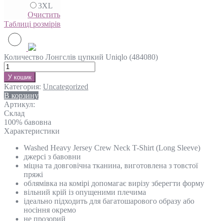
3XL
Очистить
Таблиці розмірів
Количество Лонгслів цупкий Uniqlo (484080)
У кошик
Категория:
Uncategorized
В корзину
Артикул:
Склад
100% бавовна
Характеристики
Washed Heavy Jersey Crew Neck T-Shirt (Long Sleeve)
джерсі з бавовни
міцна та довговічна тканина, виготовлена з товстої
пряжі
облямівка на комірі допомагає вирізу зберегти форму
вільний крій із опущеними плечима
ідеально підходить для багатошарового образу або
носіння окремо
не прозорий