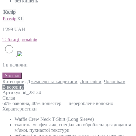
без кишень
Колір
Розмір
XL
1'299
UAH
Таблиці розмірів
1 в наличии
У кошик
Категории:
Джемпери та кардигани
,
Лонгсліви
,
Чоловікам
В корзину
Артикул:
id_28124
Склад
60% бавовна, 40% поліестер — перероблене волокно
Характеристики
Waffle Crew Neck T-Shirt (Long Sleeve)
тканина «вафелька», спеціально оброблена для додання
м’якої, пухнастої текстури
ребристі манжети дозволяють легко закатати рукави