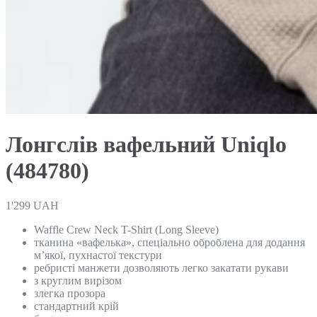
Лонгслів вафельний Uniqlo
(484780)
1'299
UAH
Waffle Crew Neck T-Shirt (Long Sleeve)
тканина «вафелька», спеціально оброблена для додання
м’якої, пухнастої текстури
ребристі манжети дозволяють легко закатати рукави
з круглим вирізом
злегка прозора
стандартний крій