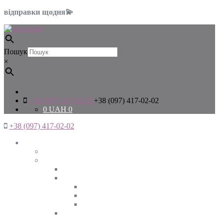
відправки щодня💫
Пошук
×
+38 (097) 417-02-02
+38 (097) 417-02-02
0
UAH
0
+38 (097) 417-02-02
Жінкам
Дивитись все
Верхній одяг
Дивитись все
Куртки
ВЕСНА
ЗИМА
ОСІНЬ
Піджаки та жакети