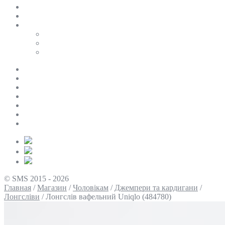
SALE
ПЕРСОНАЛЬНИЙ БАЙЄР
Таблиці розмірів
Uniqlo
COS
Victoria’s Secret
Про нас
Доставка та оплата
Умови повернення
Контакти
Політика конфіденційності
Умови використання
Блог
© SMS 2015 - 2026
Главная
/
Магазин
/
Чоловікам
/
Джемпери та кардигани
/
Лонгсліви
/
Лонгслів вафельний Uniqlo (484780)