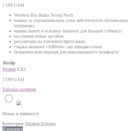
1'199
UAH
Wireless Bra Relax Scoop Neck
чашки та ущільнювальна сітка забезпечують оптимальну
підтримку
чашки вшиті в основну тканину для більшої стійкості
на спинці немає застібок
регулятори на плечових бретельках
гладка тканина «AIRism», що швидко сохне
безшовна конструкція для максимального комфорту
Колір
Розмір
XXL
1'199
UAH
Таблиці розмірів
Немає в наявності
Категория:
Нижня білизна
В корзину