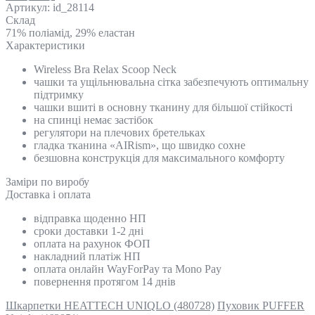
Артикул:
id_28114
Склад
71% поліамід, 29% еластан
Характеристики
Wireless Bra Relax Scoop Neck
чашки та ущільнювальна сітка забезпечують оптимальну
підтримку
чашки вшиті в основну тканину для більшої стійкості
на спинці немає застібок
регулятори на плечових бретельках
гладка тканина «AIRism», що швидко сохне
безшовна конструкція для максимального комфорту
Замiри по виробу
Доставка і оплата
відправка щоденно НП
сроки доставки 1-2 дні
оплата на рахунок ФОП
накладний платіж НП
оплата онлайн WayForPay та Mono Pay
повернення протягом 14 днів
Шкарпетки HEATTECH UNIQLO (480728)
Пуховик PUFFER