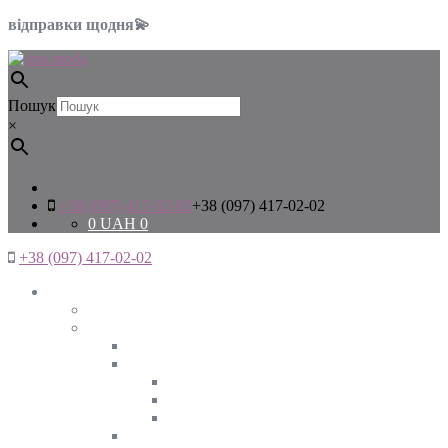
відправки щодня💫
Пошук
×
+38 (097) 417-02-02
+38 (097) 417-02-02
0
UAH
0
+38 (097) 417-02-02
Жінкам
Дивитись все
Верхній одяг
Дивитись все
Куртки
ВЕСНА
ЗИМА
ОСІНЬ
Піджаки та жакети