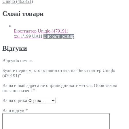
Uniqlo (462851)
Схожi товари
Бюстгалтер Uniqlo (479191)
xxl
1'199
UAH
Вибрати розмір
Відгуки
Відгуків немає.
Будьте первым, кто оставил отзыв на “Бюстгалтер Uniqlo
(479191)”
Ваша e-mail адреса не оприлюднюватиметься.
Обов’язкові
поля позначені
*
Ваша оцінка
Ваш відгук
*