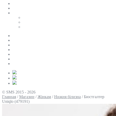
SALE
ПЕРСОНАЛЬНИЙ БАЙЄР
Таблиці розмірів
Uniqlo
COS
Victoria’s Secret
Про нас
Доставка та оплата
Умови повернення
Контакти
Політика конфіденційності
Умови використання
Блог
© SMS 2015 - 2026
Главная
/
Магазин
/
Жінкам
/
Нижня білизна
/
Бюстгалтер
Uniqlo (479191)