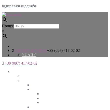
відправки щодня💫
Пошук
×
+38 (097) 417-02-02
+38 (097) 417-02-02
0
UAH
0
+38 (097) 417-02-02
Жінкам
Дивитись все
Верхній одяг
Дивитись все
Куртки
ВЕСНА
ЗИМА
ОСІНЬ
Піджаки та жакети