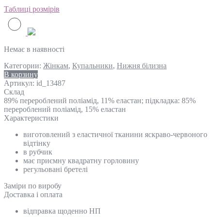
Таблиці розмірів
Немає в наявності
Категории:
Жінкам
,
Купальники
,
Нижня білизна
В корзину
Артикул:
id_13487
Склад
89% перероблений поліамід, 11% еластан; підкладка: 85%
перероблений поліамід, 15% еластан
Характеристики
виготовлений з еластичної тканини яскраво-червоного
відтінку
в рубчик
має приємну квадратну горловину
регульовані бретелі
Замiри по виробу
Доставка і оплата
відправка щоденно НП