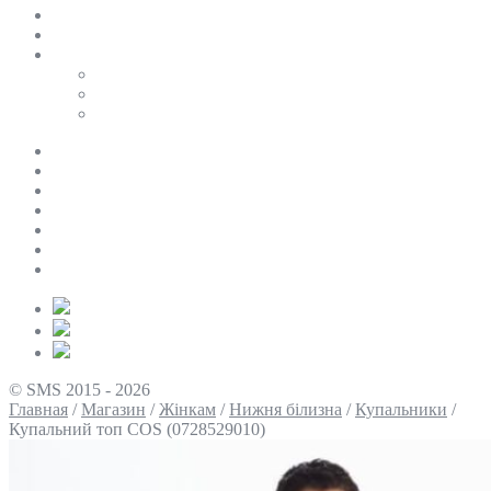
SALE
ПЕРСОНАЛЬНИЙ БАЙЄР
Таблиці розмірів
Uniqlo
COS
Victoria’s Secret
Про нас
Доставка та оплата
Умови повернення
Контакти
Політика конфіденційності
Умови використання
Блог
© SMS 2015 - 2026
Главная
/
Магазин
/
Жінкам
/
Нижня білизна
/
Купальники
/
Купальний топ COS (0728529010)