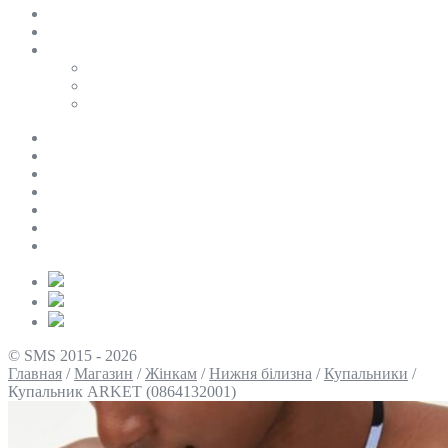
SALE
ПЕРСОНАЛЬНИЙ БАЙЄР
Таблиці розмірів
Uniqlo
COS
Victoria’s Secret
Про нас
Доставка та оплата
Умови повернення
Контакти
Політика конфіденційності
Умови використання
Блог
© SMS 2015 - 2026
Главная
/
Магазин
/
Жінкам
/
Нижня білизна
/
Купальники
/
Купальник ARKET (0864132001)