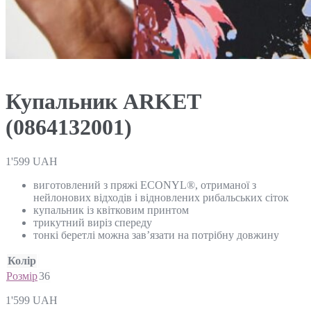
Купальник ARKET
(0864132001)
1'599
UAH
виготовлений з пряжі ECONYL®, отриманої з
нейлонових відходів і відновлених рибальських сіток
купальник із квітковим принтом
трикутний виріз спереду
тонкі беретлі можна зав’язати на потрібну довжину
Колір
Розмір
36
1'599
UAH