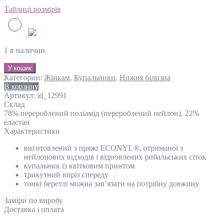
Таблиці розмірів
1 в наличии
У кошик
Категории:
Жінкам
,
Купальники
,
Нижня білизна
В корзину
Артикул:
id_12991
Склад
78% перероблений поліамід (перероблений нейлон), 22%
еластан
Характеристики
виготовлений з пряжі ECONYL®, отриманої з
нейлонових відходів і відновлених рибальських сіток
купальник із квітковим принтом
трикутний виріз спереду
тонкі беретлі можна зав’язати на потрібну довжину
Замiри по виробу
Доставка і оплата