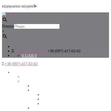
відправки щодня💫
Пошук
×
+38 (097) 417-02-02
+38 (097) 417-02-02
0
UAH
0
+38 (097) 417-02-02
Жінкам
Дивитись все
Верхній одяг
Дивитись все
Куртки
ВЕСНА
ЗИМА
ОСІНЬ
Піджаки та жакети