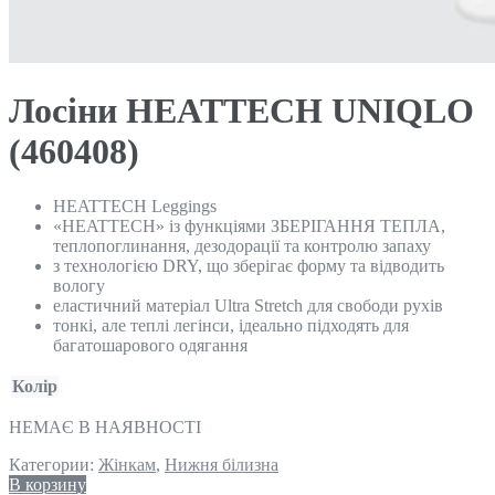
Лосіни HEATTECH UNIQLO
(460408)
HEATTECH Leggings
«HEATTECH» із функціями ЗБЕРІГАННЯ ТЕПЛА,
теплопоглинання, дезодорації та контролю запаху
з технологією DRY, що зберігає форму та відводить
вологу
еластичний матеріал Ultra Stretch для свободи рухів
тонкі, але теплі легінси, ідеально підходять для
багатошарового одягання
Колір
НЕМАЄ В НАЯВНОСТІ
Категории:
Жінкам
,
Нижня білизна
В корзину