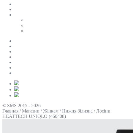
SALE
ПЕРСОНАЛЬНИЙ БАЙЄР
Таблиці розмірів
Uniqlo
COS
Victoria’s Secret
Про нас
Доставка та оплата
Умови повернення
Контакти
Політика конфіденційності
Умови використання
Блог
© SMS 2015 - 2026
Главная
/
Магазин
/
Жінкам
/
Нижня білизна
/
Лосіни
HEATTECH UNIQLO (460408)