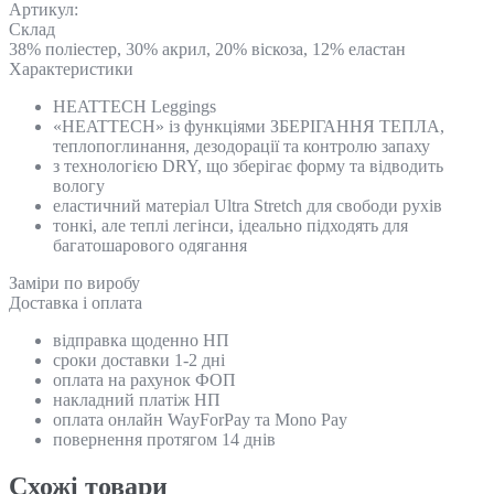
Артикул:
Склад
38% поліестер, 30% акрил, 20% віскоза, 12% еластан
Характеристики
HEATTECH Leggings
«HEATTECH» із функціями ЗБЕРІГАННЯ ТЕПЛА,
теплопоглинання, дезодорації та контролю запаху
з технологією DRY, що зберігає форму та відводить
вологу
еластичний матеріал Ultra Stretch для свободи рухів
тонкі, але теплі легінси, ідеально підходять для
багатошарового одягання
Замiри по виробу
Доставка і оплата
відправка щоденно НП
сроки доставки 1-2 дні
оплата на рахунок ФОП
накладний платіж НП
оплата онлайн WayForPay та Mono Pay
повернення протягом 14 днів
Схожi товари