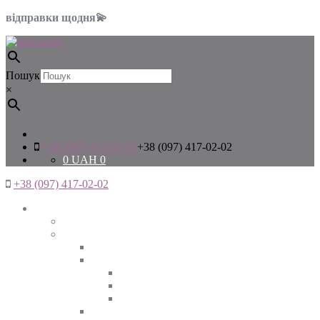
відправки щодня💫
Пошук
×
+38 (097) 417-02-02
+38 (097) 417-02-02
0
UAH
0
+38 (097) 417-02-02
Жінкам
Дивитись все
Верхній одяг
Дивитись все
Куртки
ВЕСНА
ЗИМА
ОСІНЬ
Піджаки та жакети