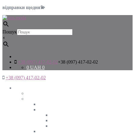
відправки щодня💫
Пошук
×
+38 (097) 417-02-02
+38 (097) 417-02-02
0
UAH
0
+38 (097) 417-02-02
Жінкам
Дивитись все
Верхній одяг
Дивитись все
Куртки
ВЕСНА
ЗИМА
ОСІНЬ
Піджаки та жакети