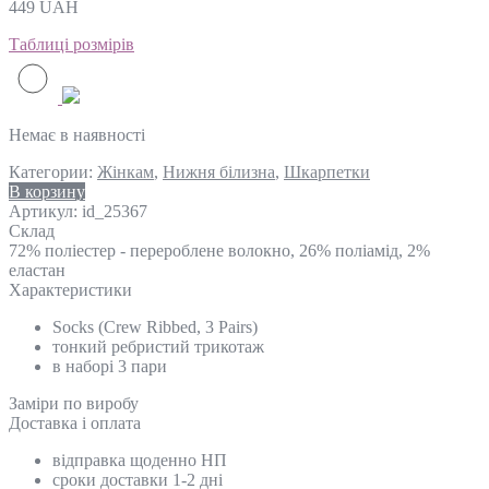
449
UAH
Таблиці розмірів
Немає в наявності
Категории:
Жінкам
,
Нижня білизна
,
Шкарпетки
В корзину
Артикул:
id_25367
Склад
72% поліестер - перероблене волокно, 26% поліамід, 2%
еластан
Характеристики
Socks (Crew Ribbed, 3 Pairs)
тонкий ребристий трикотаж
в наборі 3 пари
Замiри по виробу
Доставка і оплата
відправка щоденно НП
сроки доставки 1-2 дні