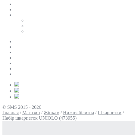
SALE
ПЕРСОНАЛЬНИЙ БАЙЄР
Таблиці розмірів
Uniqlo
COS
Victoria’s Secret
Про нас
Доставка та оплата
Умови повернення
Контакти
Політика конфіденційності
Умови використання
Блог
© SMS 2015 - 2026
Главная
/
Магазин
/
Жінкам
/
Нижня білизна
/
Шкарпетки
/
Набір шкарпеток UNIQLO (473955)