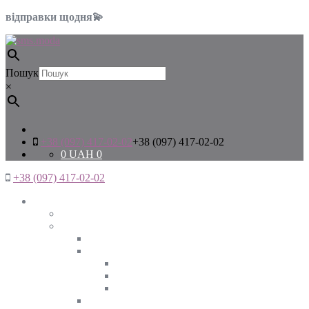
відправки щодня💫
Пошук
×
+38 (097) 417-02-02
+38 (097) 417-02-02
0
UAH
0
+38 (097) 417-02-02
Жінкам
Дивитись все
Верхній одяг
Дивитись все
Куртки
ВЕСНА
ЗИМА
ОСІНЬ
Піджаки та жакети