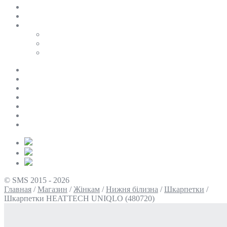
SALE
ПЕРСОНАЛЬНИЙ БАЙЄР
Таблиці розмірів
Uniqlo
COS
Victoria’s Secret
Про нас
Доставка та оплата
Умови повернення
Контакти
Політика конфіденційності
Умови використання
Блог
© SMS 2015 - 2026
Главная
/
Магазин
/
Жінкам
/
Нижня білизна
/
Шкарпетки
/
Шкарпетки HEATTECH UNIQLO (480720)