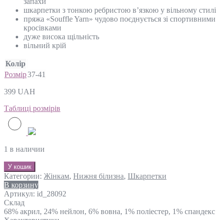
запахи
шкарпетки з тонкою ребристою в’язкою у вільному стилі
пряжа «Souffle Yarn» чудово поєднується зі спортивними
кросівками
дуже висока щільність
вільний крій
Колір
Розмір
37-41
399
UAH
Таблиці розмірів
1 в наличии
У кошик
Категории:
Жінкам
,
Нижня білизна
,
Шкарпетки
В корзину
Артикул:
id_28092
Склад
68% акрил, 24% нейлон, 6% вовна, 1% поліестер, 1% спандекс