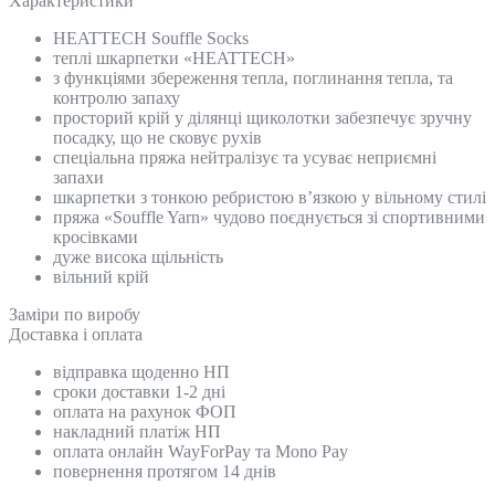
Характеристики
HEATTECH Souffle Socks
теплі шкарпетки «HEATTECH»
з функціями збереження тепла, поглинання тепла, та
контролю запаху
просторий крій у ділянці щиколотки забезпечує зручну
посадку, що не сковує рухів
спеціальна пряжа нейтралізує та усуває неприємні
запахи
шкарпетки з тонкою ребристою в’язкою у вільному стилі
пряжа «Souffle Yarn» чудово поєднується зі спортивними
кросівками
дуже висока щільність
вільний крій
Замiри по виробу
Доставка і оплата
відправка щоденно НП
сроки доставки 1-2 дні
оплата на рахунок ФОП
накладний платіж НП
оплата онлайн WayForPay та Mono Pay
повернення протягом 14 днів