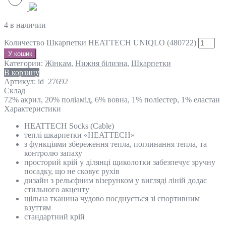
4 в наличии
Количество Шкарпетки HEATTECH UNIQLO (480722)
У кошик
Категории:
Жінкам
,
Нижня білизна
,
Шкарпетки
В корзину
Артикул:
id_27692
Склад
72% акрил, 20% поліамід, 6% вовна, 1% поліестер, 1% еластан
Характеристики
HEATTECH Socks (Cable)
теплі шкарпетки «HEATTECH»
з функціями збереження тепла, поглинання тепла, та
контролю запаху
просторий крій у ділянці щиколотки забезпечує зручну
посадку, що не сковує рухів
дизайн з рельєфним візерунком у вигляді ліній додає
стильного акценту
щільна тканина чудово поєднується зі спортивним
взуттям
стандартний крій