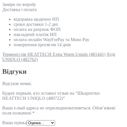
Замiри по виробу
Доставка і оплата
відправка щоденно НП
сроки доставки 1-2 дні
оплата на рахунок ФОП
накладний платіж НП
оплата онлайн WayForPay та Mono Pay
повернення протягом 14 днів
Термонгслів HEATTECH Extra Warm Uniqlo (481441)
Худі
UNIQLO (482762)
Відгуки
Відгуків немає.
Будьте первым, кто оставил отзыв на “Шкарпетки
HEATTECH UNIQLO (480722)”
Ваша e-mail адреса не оприлюднюватиметься.
Обов’язкові
поля позначені
*
Ваша оцінка