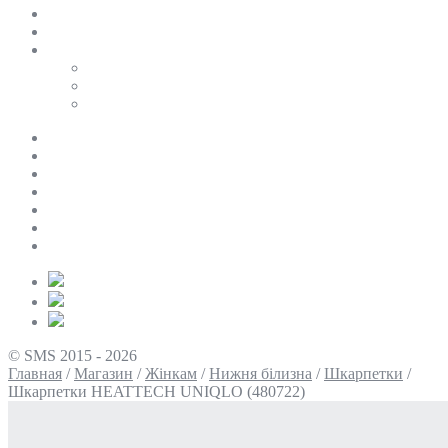
SALE
ПЕРСОНАЛЬНИЙ БАЙЄР
Таблиці розмірів
Uniqlo
COS
Victoria’s Secret
Про нас
Доставка та оплата
Умови повернення
Контакти
Політика конфіденційності
Умови використання
Блог
© SMS 2015 - 2026
Главная
/
Магазин
/
Жінкам
/
Нижня білизна
/
Шкарпетки
/
Шкарпетки HEATTECH UNIQLO (480722)