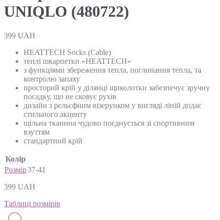
UNIQLO (480722)
399
UAH
HEATTECH Socks (Cable)
теплі шкарпетки «HEATTECH»
з функціями збереження тепла, поглинання тепла, та
контролю запаху
просторий крій у ділянці щиколотки забезпечує зручну
посадку, що не сковує рухів
дизайн з рельєфним візерунком у вигляді ліній додає
стильного акценту
щільна тканина чудово поєднується зі спортивним
взуттям
стандартний крій
Колір
Розмір
37-41
399
UAH
Таблиці розмірів