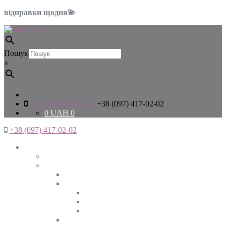
відправки щодня💫
Пошук
×
+38 (097) 417-02-02
+38 (097) 417-02-02
0
UAH
0
+38 (097) 417-02-02
Жінкам
Дивитись все
Верхній одяг
Дивитись все
Куртки
ВЕСНА
ЗИМА
ОСІНЬ
Піджаки та жакети