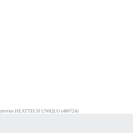
рпетки HEATTECH UNIQLO (480724)