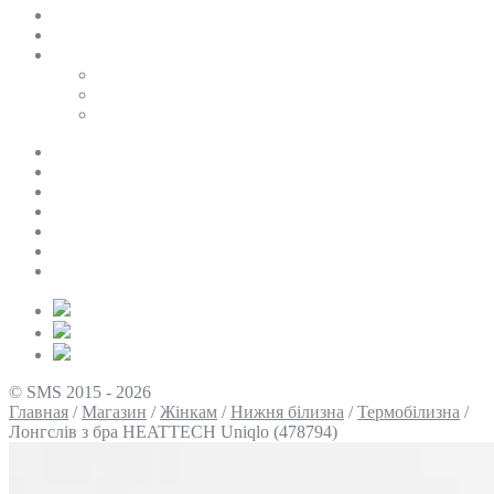
SALE
ПЕРСОНАЛЬНИЙ БАЙЄР
Таблиці розмірів
Uniqlo
COS
Victoria’s Secret
Про нас
Доставка та оплата
Умови повернення
Контакти
Політика конфіденційності
Умови використання
Блог
© SMS 2015 - 2026
Главная
/
Магазин
/
Жінкам
/
Нижня білизна
/
Термобілизна
/
Лонгслів з бра HEATTECH Uniqlo (478794)