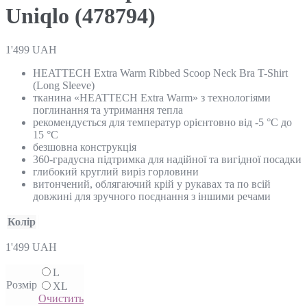
Uniqlo (478794)
1'499
UAH
HEATTECH Extra Warm Ribbed Scoop Neck Bra T-Shirt
(Long Sleeve)
тканина «HEATTECH Extra Warm» з технологіями
поглинання та утримання тепла
рекомендується для температур орієнтовно від -5 °C до
15 °C
безшовна конструкція
360-градусна підтримка для надійної та вигідної посадки
глибокий круглий виріз горловини
витончений, облягаючий крій у рукавах та по всій
довжині для зручного поєднання з іншими речами
Колір
1'499
UAH
L
Розмір
XL
Очистить