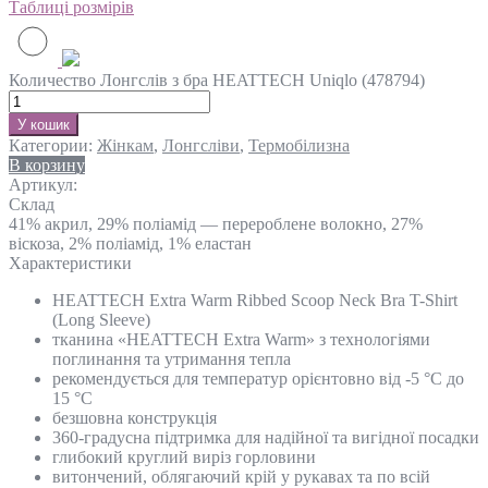
Таблиці розмірів
Количество Лонгслів з бра HEATTECH Uniqlo (478794)
У кошик
Категории:
Жінкам
,
Лонгсліви
,
Термобілизна
В корзину
Артикул:
Склад
41% акрил, 29% поліамід — перероблене волокно, 27%
віскоза, 2% поліамід, 1% еластан
Характеристики
HEATTECH Extra Warm Ribbed Scoop Neck Bra T-Shirt
(Long Sleeve)
тканина «HEATTECH Extra Warm» з технологіями
поглинання та утримання тепла
рекомендується для температур орієнтовно від -5 °C до
15 °C
безшовна конструкція
360-градусна підтримка для надійної та вигідної посадки
глибокий круглий виріз горловини
витончений, облягаючий крій у рукавах та по всій