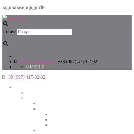
відправки щодня💫
Пошук
×
+38 (097) 417-02-02
+38 (097) 417-02-02
0
UAH
0
+38 (097) 417-02-02
Жінкам
Дивитись все
Верхній одяг
Дивитись все
Куртки
ВЕСНА
ЗИМА
ОСІНЬ
Піджаки та жакети