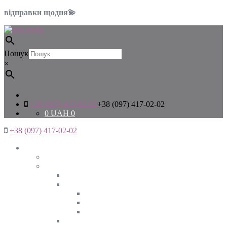
відправки щодня💫
Пошук
×
+38 (097) 417-02-02
+38 (097) 417-02-02
0
UAH
0
+38 (097) 417-02-02
Жінкам
Дивитись все
Верхній одяг
Дивитись все
Куртки
ВЕСНА
ЗИМА
ОСІНЬ
Піджаки та жакети