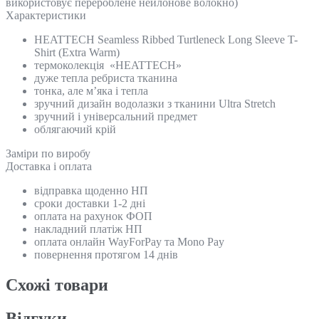
використовує перероблене нейлонове волокно)
Характеристики
HEATTECH Seamless Ribbed Turtleneck Long Sleeve T-
Shirt (Extra Warm)
термоколекція «HEATTECH»
дуже тепла ребриста тканина
тонка, але м’яка і тепла
зручний дизайн водолазки з тканини Ultra Stretch
зручний і універсальний предмет
облягаючий крій
Замiри по виробу
Доставка і оплата
відправка щоденно НП
сроки доставки 1-2 дні
оплата на рахунок ФОП
накладний платіж НП
оплата онлайн WayForPay та Mono Pay
повернення протягом 14 днів
Схожi товари
Відгуки