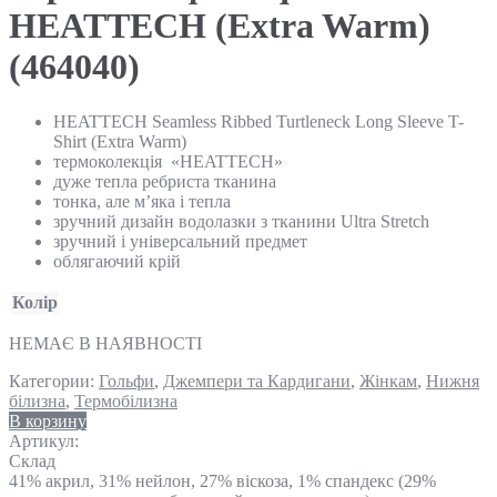
HEATTECH (Extra Warm)
(464040)
HEATTECH Seamless Ribbed Turtleneck Long Sleeve T-
Shirt (Extra Warm)
термоколекція «HEATTECH»
дуже тепла ребриста тканина
тонка, але м’яка і тепла
зручний дизайн водолазки з тканини Ultra Stretch
зручний і універсальний предмет
облягаючий крій
Колір
НЕМАЄ В НАЯВНОСТІ
Категории:
Гольфи
,
Джемпери та Кардигани
,
Жінкам
,
Нижня
білизна
,
Термобілизна
В корзину
Артикул:
Склад
41% акрил, 31% нейлон, 27% віскоза, 1% спандекс (29%