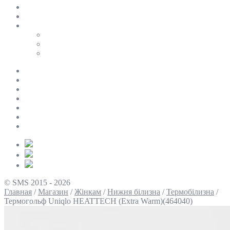
SALE
ПЕРСОНАЛЬНИЙ БАЙЄР
Таблиці розмірів
Uniqlo
COS
Victoria’s Secret
Про нас
Доставка та оплата
Умови повернення
Контакти
Політика конфіденційності
Умови використання
Блог
© SMS 2015 - 2026
Главная
/
Магазин
/
Жінкам
/
Нижня білизна
/
Термобілизна
/
Термогольф Uniqlo HEATTECH (Extra Warm)(464040)