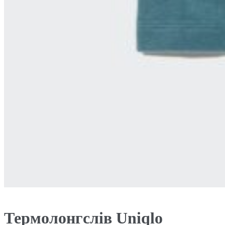
Термолонгслів Uniqlo