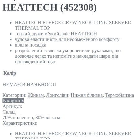
HEATTECH (452308)
HEATTECH FLEECE CREW NECK LONG SLEEVED
THERMAL TOP
теплий, дуже м’який фліс HEATTECH
чудова еластичність для необмеженого комфорту
вільна посадка
розроблений із злегка укороченими рукавами, що
дозволяє легко та непомітно накладати шари під
повсякденний одяг
Колір
НЕМАЄ В НАЯВНОСТІ
Категории:
Жінкам
,
Лонгсліви
,
Нижня білизна
,
Термобілизна
В корзину
Артикул:
Склад
70% поліестер, 30% віскоза
Характеристики
HEATTECH FLEECE CREW NECK LONG SLEEVED