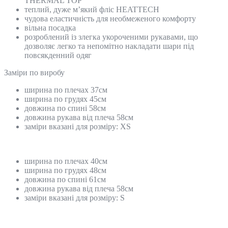
THERMAL TOP
теплий, дуже м’який фліс HEATTECH
чудова еластичність для необмеженого комфорту
вільна посадка
розроблений із злегка укороченими рукавами, що
дозволяє легко та непомітно накладати шари під
повсякденний одяг
Замiри по виробу
ширина по плечах 37см
ширина по грудях 45см
довжина по спині 58см
довжина рукава від плеча 58см
заміри вказані для розміру: XS
ширина по плечах 40см
ширина по грудях 48см
довжина по спині 61см
довжина рукава від плеча 58см
заміри вказані для розміру: S