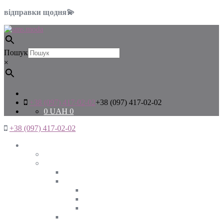
відправки щодня💫
Пошук
×
+38 (097) 417-02-02
+38 (097) 417-02-02
0
UAH
0
+38 (097) 417-02-02
Жінкам
Дивитись все
Верхній одяг
Дивитись все
Куртки
ВЕСНА
ЗИМА
ОСІНЬ
Піджаки та жакети