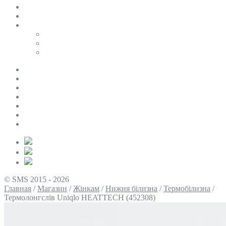
SALE
ПЕРСОНАЛЬНИЙ БАЙЄР
Таблиці розмірів
Uniqlo
COS
Victoria’s Secret
Про нас
Доставка та оплата
Умови повернення
Контакти
Політика конфіденційності
Умови використання
Блог
© SMS 2015 - 2026
Главная
/
Магазин
/
Жінкам
/
Нижня білизна
/
Термобілизна
/
Термолонгслів Uniqlo HEATTECH (452308)