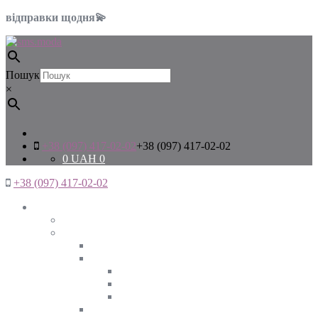
відправки щодня💫
Пошук
×
+38 (097) 417-02-02
+38 (097) 417-02-02
0
UAH
0
+38 (097) 417-02-02
Жінкам
Дивитись все
Верхній одяг
Дивитись все
Куртки
ВЕСНА
ЗИМА
ОСІНЬ
Піджаки та жакети