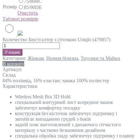
75/80BC
Розмір
85/90DE
Очистить
Таблиці розмірів
Количество Бюстгалтер з сіточкою Uniqlo (479857)
У кошик
Категории:
Жінкам
,
Нижня білизна
,
Трусики та Майки
В корзину
Артикул:
Склад
84% поліамід, 16% еластан; чашка 100% поліестер
Характеристики
Wireless Mesh Bra 3D Hold
спеціальний контурний лист всередині чашок
забезпечує комфортну посадку
конструкція без кісточок забезпечує підтримку і
запобігає випаданню грудей з боків
задній пояс виготовлений з дихаючого сітчастого
матеріалу з частково безшовним дизайном
спеціальна обробка ззаду забезпечує підтримку і плавну