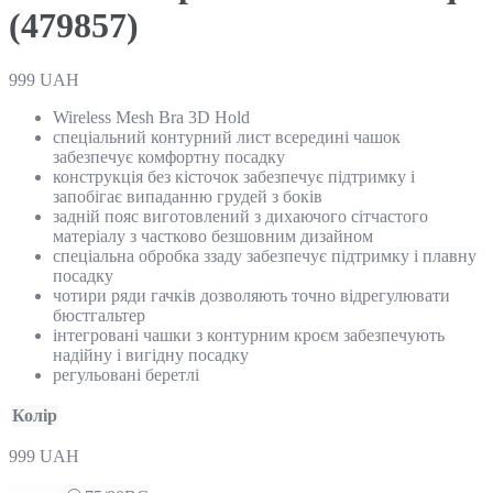
(479857)
999
UAH
Wireless Mesh Bra 3D Hold
спеціальний контурний лист всередині чашок
забезпечує комфортну посадку
конструкція без кісточок забезпечує підтримку і
запобігає випаданню грудей з боків
задній пояс виготовлений з дихаючого сітчастого
матеріалу з частково безшовним дизайном
спеціальна обробка ззаду забезпечує підтримку і плавну
посадку
чотири ряди гачків дозволяють точно відрегулювати
бюстгальтер
інтегровані чашки з контурним кроєм забезпечують
надійну і вигідну посадку
регульовані беретлі
Колір
999
UAH