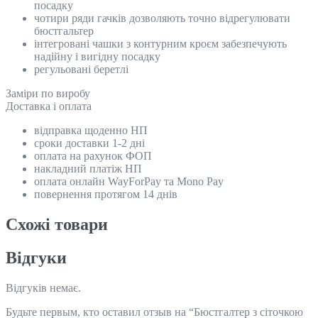
посадку
чотири ряди гачків дозволяють точно відрегулювати
бюстгальтер
інтегровані чашки з контурним кроєм забезпечують
надійну і вигідну посадку
регульовані беретлі
Замiри по виробу
Доставка і оплата
відправка щоденно НП
сроки доставки 1-2 дні
оплата на рахунок ФОП
накладний платіж НП
оплата онлайн WayForPay та Mono Pay
повернення протягом 14 днів
Схожi товари
Відгуки
Відгуків немає.
Будьте первым, кто оставил отзыв на “Бюстгалтер з сіточкою