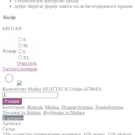
з технологією контролю запаху
добре зберігає форму навіть після багаторазового прання
Колір
849
UAH
S
M
Розмір
L
XL
Очистить
Таблиці розмірів
Количество Майка HEATTECH Uniqlo (478945)
У кошик
Категории:
Жінкам
,
Майки
,
Нижня білизна
,
Термобілизна
,
Трусики та Майки
,
Футболки та Майки
В корзину
Артикул:
Склад
33% поліестер (перероблене волокно), 31% акрил, 21% віскоза,