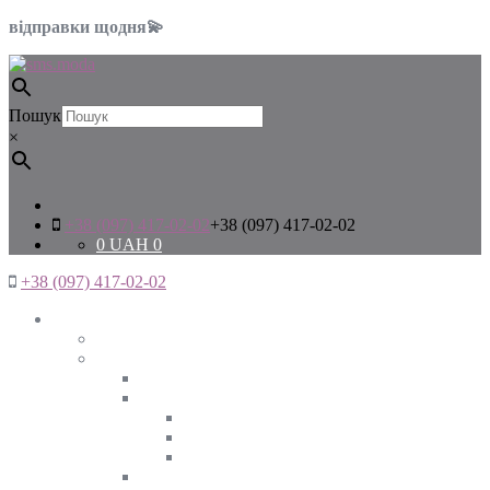
відправки щодня💫
Пошук
×
+38 (097) 417-02-02
+38 (097) 417-02-02
0
UAH
0
+38 (097) 417-02-02
Жінкам
Дивитись все
Верхній одяг
Дивитись все
Куртки
ВЕСНА
ЗИМА
ОСІНЬ
Піджаки та жакети