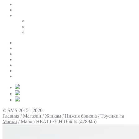
SALE
ПЕРСОНАЛЬНИЙ БАЙЄР
Таблиці розмірів
Uniqlo
COS
Victoria’s Secret
Про нас
Доставка та оплата
Умови повернення
Контакти
Політика конфіденційності
Умови використання
Блог
© SMS 2015 - 2026
Главная
/
Магазин
/
Жінкам
/
Нижня білизна
/
Трусики та
Майки
/
Майка HEATTECH Uniqlo (478945)