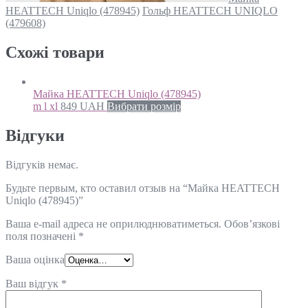
HEATTECH Uniqlo (478945)
Гольф HEATTECH UNIQLO
(479608)
Схожi товари
Майка HEATTECH Uniqlo (478945)
m l xl
849
UAH
Вибрати розмір
Відгуки
Відгуків немає.
Будьте первым, кто оставил отзыв на “Майка HEATTECH
Uniqlo (478945)”
Ваша e-mail адреса не оприлюднюватиметься.
Обов’язкові
поля позначені
*
Ваша оцінка
Ваш відгук
*