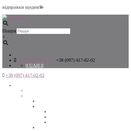
відправки щодня💫
Пошук
×
+38 (097) 417-02-02
+38 (097) 417-02-02
0
UAH
0
+38 (097) 417-02-02
Жінкам
Дивитись все
Верхній одяг
Дивитись все
Куртки
ВЕСНА
ЗИМА
ОСІНЬ
Піджаки та жакети