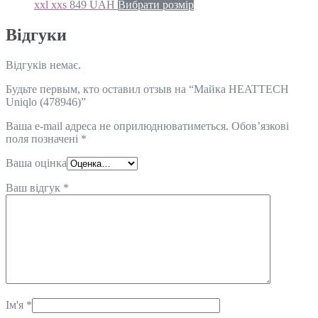
xxl xxs
849
UAH
Вибрати розмір
Відгуки
Відгуків немає.
Будьте первым, кто оставил отзыв на “Майка HEATTECH
Uniqlo (478946)”
Ваша e-mail адреса не оприлюднюватиметься.
Обов’язкові
поля позначені
*
Ваша оцінка
Ваш відгук
*
Ім'я
*