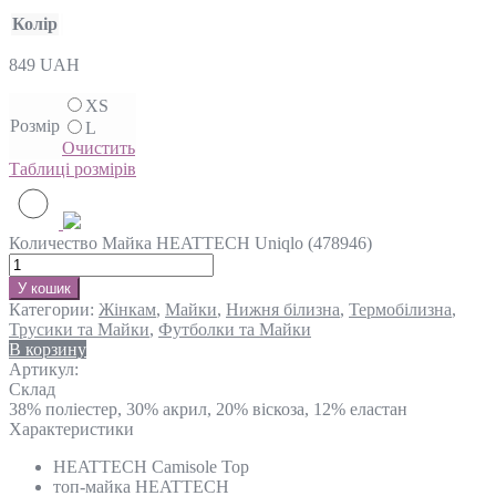
Колір
849
UAH
XS
Розмір
L
Очистить
Таблиці розмірів
Количество Майка HEATTECH Uniqlo (478946)
У кошик
Категории:
Жінкам
,
Майки
,
Нижня білизна
,
Термобілизна
,
Трусики та Майки
,
Футболки та Майки
В корзину
Артикул:
Склад
38% поліестер, 30% акрил, 20% віскоза, 12% еластан
Характеристики
HEATTECH Camisole Top
топ-майка HEATTECH