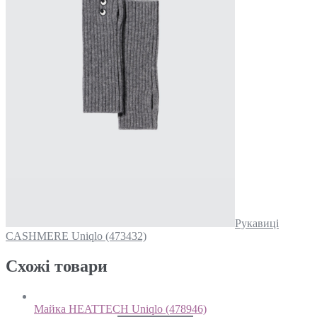
Рукавиці
CASHMERE Uniqlo (473432)
Схожi товари
Майка HEATTECH Uniqlo (478946)