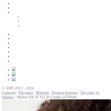
SALE
ПЕРСОНАЛЬНИЙ БАЙЄР
Таблиці розмірів
Uniqlo
COS
Victoria’s Secret
Про нас
Доставка та оплата
Умови повернення
Контакти
Політика конфіденційності
Умови використання
Блог
© SMS 2015 - 2026
Главная
/
Магазин
/
Жінкам
/
Нижня білизна
/
Трусики та
Майки
/
Майка HEATTECH Uniqlo (478946)