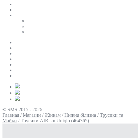
SALE
ПЕРСОНАЛЬНИЙ БАЙЄР
Таблиці розмірів
Uniqlo
COS
Victoria’s Secret
Про нас
Доставка та оплата
Умови повернення
Контакти
Політика конфіденційності
Умови використання
Блог
© SMS 2015 - 2026
Главная
/
Магазин
/
Жінкам
/
Нижня білизна
/
Трусики та
Майки
/
Трусики AIRism Uniqlo (464365)