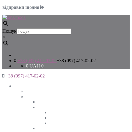
відправки щодня💫
Пошук
×
+38 (097) 417-02-02
+38 (097) 417-02-02
0
UAH
0
+38 (097) 417-02-02
Жінкам
Дивитись все
Верхній одяг
Дивитись все
Куртки
ВЕСНА
ЗИМА
ОСІНЬ
Піджаки та жакети