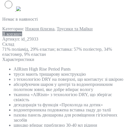
Немає в наявності
Категории:
Нижня білизна
,
Трусики та Майки
В корзину
Артикул:
id_25933
Склад
71% поліамід, 29% еластан; вставка: 57% поліестер, 34%
еластомер, 9% еластан
Характеристики
AIRism High Rise Period Pants
труси мають тришарову конструкцію
з технологією DRY на поверхні, що контактує зі шкірою
абсорбуючим шаром у центрі та водонепроникним
полотном зовні, яке добре вбирає вологу
тканина «AIRism» з технологією DRY, що зберігає
свіжість
дезодорація та функція «Прохолода на дотик»
водонепроникна подовжена вставка ззаду до талії
пахова панель двошарова для розміщення гігієнічних
засобів
швидко вбирає приблизно 30-40 мл рідини