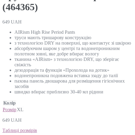
(464365)
649
UAH
AIRism High Rise Period Pants
труси мають тришарову конструкцію
з технологією DRY на поверхні, що контактує зі шкірою
абсорбуючим шаром у центрі та водонепроникним
полотном зовні, яке добре вбирає вологу
тканина «AIRism» з технологією DRY, що зберігає
свіжість
дезодорація та функція «Прохолода на дотик»
водонепроникна подовжена вставка ззаду до талії
пахова панель двошарова для розміщення гігієнічних
засобів
швидко вбирає приблизно 30-40 мл рідини
Колір
Розмір
XL
649
UAH
Таблиці розмірів