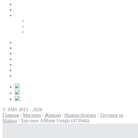
SALE
ПЕРСОНАЛЬНИЙ БАЙЄР
Таблиці розмірів
Uniqlo
COS
Victoria’s Secret
Про нас
Доставка та оплата
Умови повернення
Контакти
Політика конфіденційності
Умови використання
Блог
© SMS 2015 - 2026
Главная
/
Магазин
/
Жінкам
/
Нижня білизна
/
Трусики та
Майки
/
Трусики AIRism Uniqlo (473944)