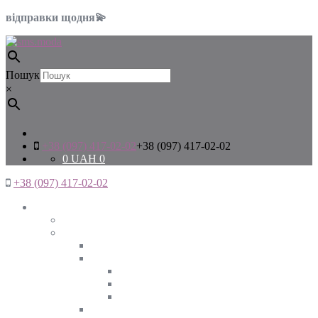
відправки щодня💫
Пошук
×
+38 (097) 417-02-02
+38 (097) 417-02-02
0
UAH
0
+38 (097) 417-02-02
Жінкам
Дивитись все
Верхній одяг
Дивитись все
Куртки
ВЕСНА
ЗИМА
ОСІНЬ
Піджаки та жакети