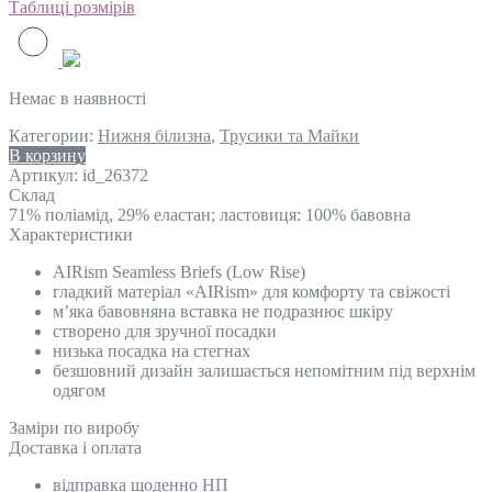
Таблиці розмірів
Немає в наявності
Категории:
Нижня білизна
,
Трусики та Майки
В корзину
Артикул:
id_26372
Склад
71% поліамід, 29% еластан; ластовиця: 100% бавовна
Характеристики
AIRism Seamless Briefs (Low Rise)
гладкий матеріал «AIRism» для комфорту та свіжості
м’яка бавовняна вставка не подразнює шкіру
створено для зручної посадки
низька посадка на стегнах
безшовний дизайн залишається непомітним під верхнім
одягом
Замiри по виробу
Доставка і оплата
відправка щоденно НП