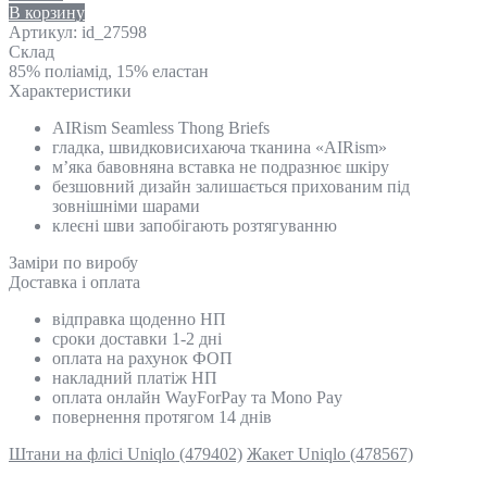
В корзину
Артикул:
id_27598
Склад
85% поліамід, 15% еластан
Характеристики
AIRism Seamless Thong Briefs
гладка, швидковисихаюча тканина «AIRism»
м’яка бавовняна вставка не подразнює шкіру
безшовний дизайн залишається прихованим під
зовнішніми шарами
клеєні шви запобігають розтягуванню
Замiри по виробу
Доставка і оплата
відправка щоденно НП
сроки доставки 1-2 дні
оплата на рахунок ФОП
накладний платіж НП
оплата онлайн WayForPay та Mono Pay
повернення протягом 14 днів
Штани на флісі Uniqlo (479402)
Жакет Uniqlo (478567)