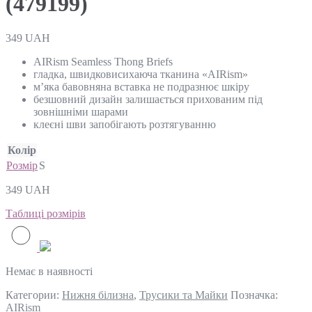
(479199)
349
UAH
AIRism Seamless Thong Briefs
гладка, швидковисихаюча тканина «AIRism»
м’яка бавовняна вставка не подразнює шкіру
безшовний дизайн залишається прихованим під
зовнішніми шарами
клеєні шви запобігають розтягуванню
Колір
Розмір
S
349
UAH
Таблиці розмірів
Немає в наявності
Категории:
Нижня білизна
,
Трусики та Майки
Позначка:
AIRism