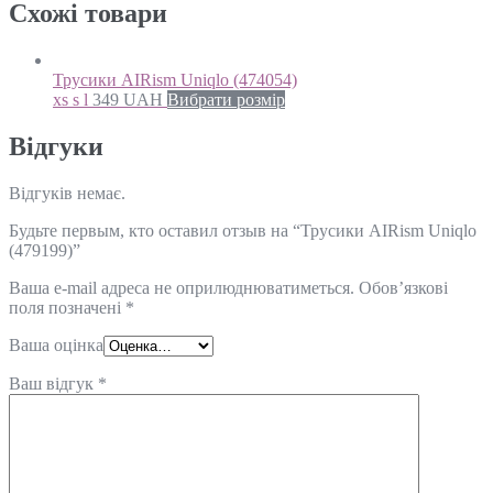
Схожi товари
Трусики AIRism Uniqlo (474054)
xs s l
349
UAH
Вибрати розмір
Відгуки
Відгуків немає.
Будьте первым, кто оставил отзыв на “Трусики AIRism Uniqlo
(479199)”
Ваша e-mail адреса не оприлюднюватиметься.
Обов’язкові
поля позначені
*
Ваша оцінка
Ваш відгук
*