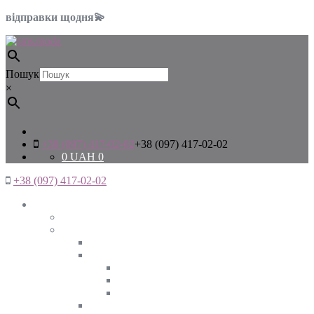
відправки щодня💫
Пошук
×
+38 (097) 417-02-02
+38 (097) 417-02-02
0
UAH
0
+38 (097) 417-02-02
Жінкам
Дивитись все
Верхній одяг
Дивитись все
Куртки
ВЕСНА
ЗИМА
ОСІНЬ
Піджаки та жакети