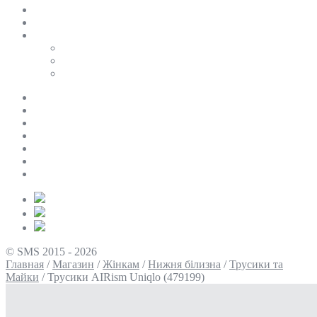
SALE
ПЕРСОНАЛЬНИЙ БАЙЄР
Таблиці розмірів
Uniqlo
COS
Victoria’s Secret
Про нас
Доставка та оплата
Умови повернення
Контакти
Політика конфіденційності
Умови використання
Блог
© SMS 2015 - 2026
Главная
/
Магазин
/
Жінкам
/
Нижня білизна
/
Трусики та
Майки
/
Трусики AIRism Uniqlo (479199)