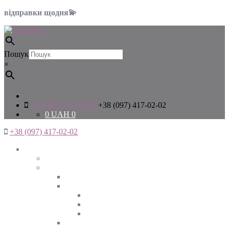
відправки щодня💫
Пошук
×
+38 (097) 417-02-02
+38 (097) 417-02-02
0
UAH
0
+38 (097) 417-02-02
Жінкам
Дивитись все
Верхній одяг
Дивитись все
Куртки
ВЕСНА
ЗИМА
ОСІНЬ
Піджаки та жакети