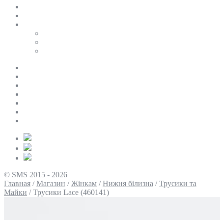
SALE
ПЕРСОНАЛЬНИЙ БАЙЄР
Таблиці розмірів
Uniqlo
COS
Victoria’s Secret
Про нас
Доставка та оплата
Умови повернення
Контакти
Політика конфіденційності
Умови використання
Блог
© SMS 2015 - 2026
Главная
/
Магазин
/
Жінкам
/
Нижня білизна
/
Трусики та
Майки
/
Трусики Lace (460141)