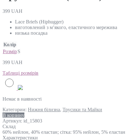
399
UAH
Lace Briefs (Hiphugger)
виготовлений з м’якого, еластичного мережива
низька посадка
Колір
Розмір
S
399
UAH
Таблиці розмірів
Немає в наявності
Категории:
Нижня білизна
,
Трусики та Майки
В корзину
Артикул:
id_15803
Склад
60% нейлон, 40% еластан; сітка: 95% нейлон, 5% еластан
Характеристики