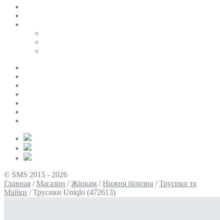
SALE
ПЕРСОНАЛЬНИЙ БАЙЄР
Таблиці розмірів
Uniqlo
COS
Victoria’s Secret
Про нас
Доставка та оплата
Умови повернення
Контакти
Політика конфіденційності
Умови використання
Блог
© SMS 2015 - 2026
Главная
/
Магазин
/
Жінкам
/
Нижня білизна
/
Трусики та
Майки
/
Трусики Uniqlo (472613)