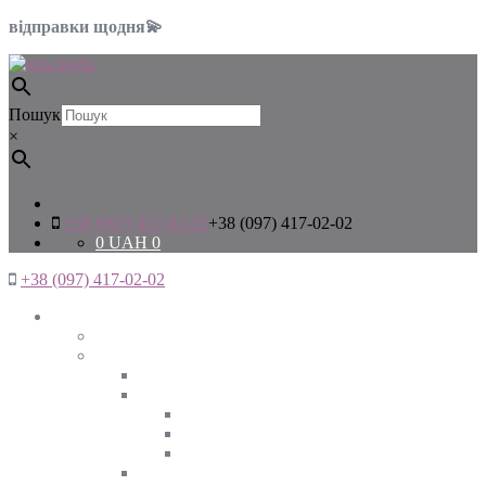
відправки щодня💫
Пошук
×
+38 (097) 417-02-02
+38 (097) 417-02-02
0
UAH
0
+38 (097) 417-02-02
Жінкам
Дивитись все
Верхній одяг
Дивитись все
Куртки
ВЕСНА
ЗИМА
ОСІНЬ
Піджаки та жакети