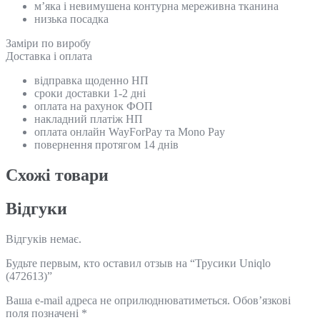
м’яка і невимушена контурна мереживна тканина
низька посадка
Замiри по виробу
Доставка і оплата
відправка щоденно НП
сроки доставки 1-2 дні
оплата на рахунок ФОП
накладний платіж НП
оплата онлайн WayForPay та Mono Pay
повернення протягом 14 днів
Схожi товари
Відгуки
Відгуків немає.
Будьте первым, кто оставил отзыв на “Трусики Uniqlo
(472613)”
Ваша e-mail адреса не оприлюднюватиметься.
Обов’язкові
поля позначені
*